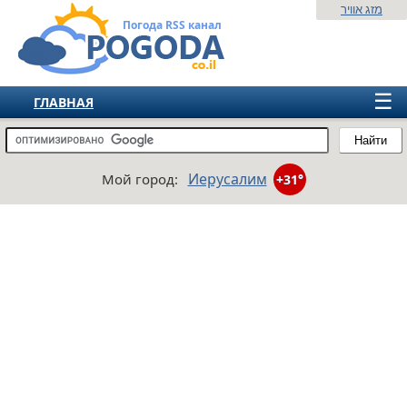
מזג אוויר
Погода RSS канал
☰
ГЛАВНАЯ
ИЗРАИЛЬ
Найти
СНГ
Иерусалим
Мой город:
+31°
ЕВРОПА
АМЕРИКА
АЗИЯ
АФРИКА
АВСТРАЛИЯ