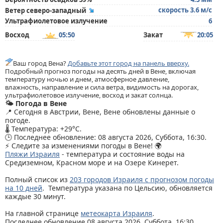
скорость 3.6 м/с
Ветер северо-западный
Ультрафиолетовое излучение
6
Восход
05:50
Закат
20:05
Ваш город Вена?
Добавьте этот город на панель вверху.
Подробный прогноз погоды на десять дней в Вене, включая
температуру ночью и днем, атмосферное давление,
влажность, направление и сила ветра, видимость на дорогах,
ультрафиолетовое излучение, восход и закат солнца.
🌤️ Погода в Вене
📍 Сегодня в Австрии, Вене, Вене обновлены данные о
погоде.
🌡️ Температура: +29°C.
🕒 Последнее обновление: 08 августа 2026, Суббота, 16:30.
⚡ Следите за изменениями погоды в Вене! 🌍
Пляжи Израиля
- температура и состояние воды на
Средиземном, Красном море и на Озере Кинерет.
Полный список из
203 городов Израиля с прогнозом погоды
на 10 дней
. Температура указана по Цельсию, обновляется
каждые 30 минут.
На главной странице
метеокарта Израиля
.
Последнее обновление 08 августа 2026, Суббота, 16:30