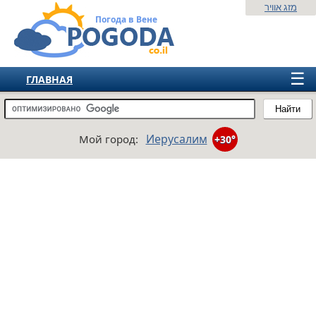
מזג אוויר
Погода в Вене
☰
ГЛАВНАЯ
ИЗРАИЛЬ
Найти
СНГ
Иерусалим
Мой город:
+30°
ЕВРОПА
АМЕРИКА
АЗИЯ
АФРИКА
АВСТРАЛИЯ