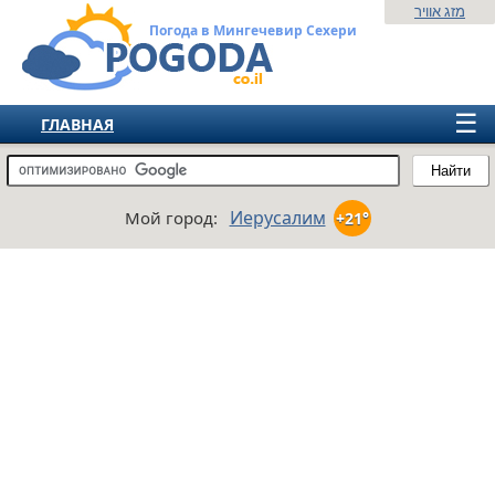
מזג אוויר
Погода в Мингечевир Сехери
☰
ГЛАВНАЯ
ИЗРАИЛЬ
Найти
СНГ
Иерусалим
Мой город:
+21°
ЕВРОПА
АМЕРИКА
АЗИЯ
АФРИКА
АВСТРАЛИЯ