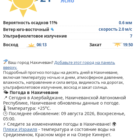
Ясно
Вероятность осадков 11%
0.6 мм
скорость 2.0 м/с
Ветер юго-восточный
Ультрафиолетовое излучение
7
Восход
06:13
Закат
19:50
Ваш город Нахичеван?
Добавьте этот город на панель
вверху.
Подробный прогноз погоды на десять дней в Нахичеване,
включая температуру ночью и днем, атмосферное давление,
влажность, направление и сила ветра, видимость на дорогах,
ультрафиолетовое излучение, восход и закат солнца.
🌤️ Погода в Нахичеване
📍 Сегодня в Азербайджане, Нахичеванской Автономной
Республике, Нахичеване обновлены данные о погоде.
🌡️ Температура: +25°C.
🕒 Последнее обновление: 09 августа 2026, Воскресенье,
05:00.
⚡ Следите за изменениями погоды в Нахичеване! 🌍
Пляжи Израиля
- температура и состояние воды на
Средиземном, Красном море и на Озере Кинерет.