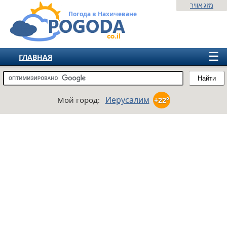
מזג אוויר
Погода в Нахичеване
☰
ГЛАВНАЯ
ИЗРАИЛЬ
Найти
СНГ
Иерусалим
Мой город:
+22°
ЕВРОПА
АМЕРИКА
АЗИЯ
АФРИКА
АВСТРАЛИЯ