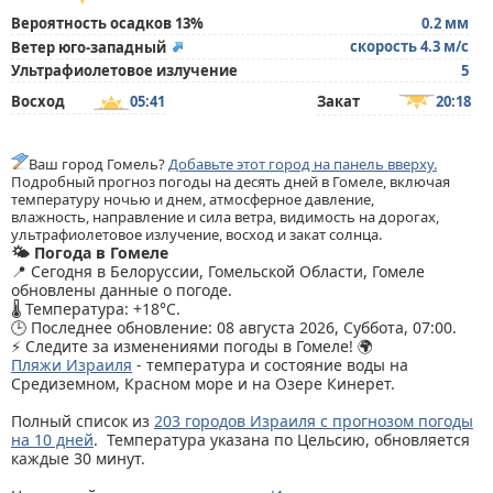
Вероятность осадков 13%
0.2 мм
скорость 4.3 м/с
Ветер юго-западный
Ультрафиолетовое излучение
5
Восход
05:41
Закат
20:18
Ваш город Гомель?
Добавьте этот город на панель вверху.
Подробный прогноз погоды на десять дней в Гомеле, включая
температуру ночью и днем, атмосферное давление,
влажность, направление и сила ветра, видимость на дорогах,
ультрафиолетовое излучение, восход и закат солнца.
🌤️ Погода в Гомеле
📍 Сегодня в Белоруссии, Гомельской Области, Гомеле
обновлены данные о погоде.
🌡️ Температура: +18°C.
🕒 Последнее обновление: 08 августа 2026, Суббота, 07:00.
⚡ Следите за изменениями погоды в Гомеле! 🌍
Пляжи Израиля
- температура и состояние воды на
Средиземном, Красном море и на Озере Кинерет.
Полный список из
203 городов Израиля с прогнозом погоды
на 10 дней
. Температура указана по Цельсию, обновляется
каждые 30 минут.