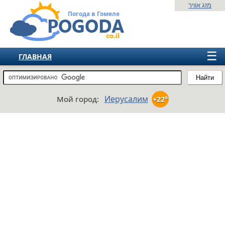
מזג אוויר
Погода в Гомеле
☰
ГЛАВНАЯ
ИЗРАИЛЬ
Найти
СНГ
Иерусалим
Мой город:
+22°
ЕВРОПА
АМЕРИКА
АЗИЯ
АФРИКА
АВСТРАЛИЯ