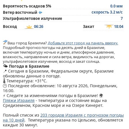
Вероятность осадков 5%
0.0 мм
скорость 3.2 м/с
Ветер восточный
Ультрафиолетовое излучение
7
Восход
06:26
Закат
18:04
Ваш город Бразилиа?
Добавьте этот город на панель вверху.
Подробный прогноз погоды на десять дней в Бразилие,
включая температуру ночью и днем, атмосферное давление,
влажность, направление и сила ветра, видимость на дорогах,
ультрафиолетовое излучение, восход и закат солнца.
🌤️ Погода в Бразилие
📍 Сегодня в Бразилии, Федеральном округе, Бразилие
обновлены данные о погоде.
🌡️ Температура: +31°C.
🕒 Последнее обновление: 10 августа 2026, Понедельник,
16:00.
⚡ Следите за изменениями погоды в Бразилие! 🌍
Пляжи Израиля
- температура и состояние воды на
Средиземном, Красном море и на Озере Кинерет.
Полный список из
203 городов Израиля с прогнозом погоды
на 10 дней
. Температура указана по Цельсию, обновляется
каждые 30 минут.