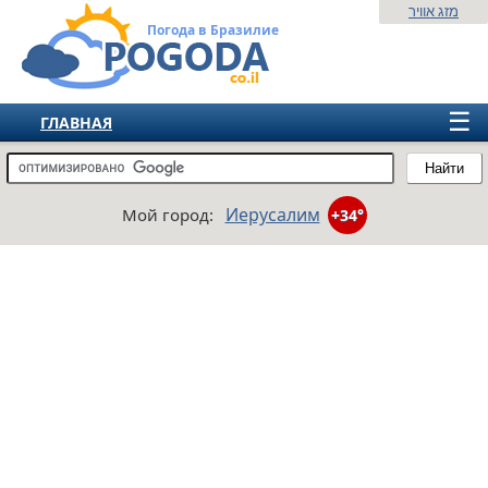
מזג אוויר
Погода в Бразилие
☰
ГЛАВНАЯ
ИЗРАИЛЬ
Найти
СНГ
Иерусалим
Мой город:
+34°
ЕВРОПА
АМЕРИКА
АЗИЯ
АФРИКА
АВСТРАЛИЯ