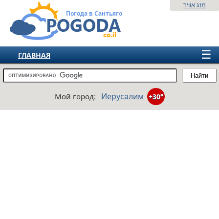
מזג אוויר
Погода в Сантьяго
☰
ГЛАВНАЯ
ИЗРАИЛЬ
Найти
СНГ
Иерусалим
Мой город:
+30°
ЕВРОПА
АМЕРИКА
АЗИЯ
АФРИКА
АВСТРАЛИЯ