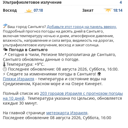
Ультрафиолетовое излучение
4
Восход
07:18
Закат
18:14
Ваш город Сантьяго?
Добавьте этот город на панель вверху.
Подробный прогноз погоды на десять дней в Сантьяго,
включая температуру ночью и днем, атмосферное давление,
влажность, направление и сила ветра, видимость на дорогах,
ультрафиолетовое излучение, восход и закат солнца.
🌤️ Погода в Сантьяго
📍 Сегодня в Чили, Регионе Метрополитана де Сантьяго,
Сантьяго обновлены данные о погоде.
🌡️ Температура: +9°C.
🕒 Последнее обновление: 08 августа 2026, Суббота, 16:00.
⚡ Следите за изменениями погоды в Сантьяго! 🌍
Пляжи Израиля
- температура и состояние воды на
Средиземном, Красном море и на Озере Кинерет.
Полный список из
203 городов Израиля с прогнозом погоды
на 10 дней
. Температура указана по Цельсию, обновляется
каждые 30 минут.
На главной странице
метеокарта Израиля
.
Последнее обновление 08 августа 2026, Суббота, 16:00