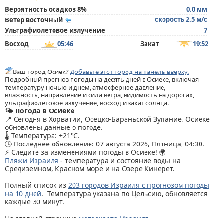
Вероятность осадков 8%
0.0 мм
скорость 2.5 м/с
Ветер восточный
Ультрафиолетовое излучение
7
Восход
05:46
Закат
19:52
Ваш город Осиек?
Добавьте этот город на панель вверху.
Подробный прогноз погоды на десять дней в Осиеке, включая
температуру ночью и днем, атмосферное давление,
влажность, направление и сила ветра, видимость на дорогах,
ультрафиолетовое излучение, восход и закат солнца.
🌤️ Погода в Осиеке
📍 Сегодня в Хорватии, Осецко-Бараньской Зупание, Осиеке
обновлены данные о погоде.
🌡️ Температура: +21°C.
🕒 Последнее обновление: 07 августа 2026, Пятница, 04:30.
⚡ Следите за изменениями погоды в Осиеке! 🌍
Пляжи Израиля
- температура и состояние воды на
Средиземном, Красном море и на Озере Кинерет.
Полный список из
203 городов Израиля с прогнозом погоды
на 10 дней
. Температура указана по Цельсию, обновляется
каждые 30 минут.