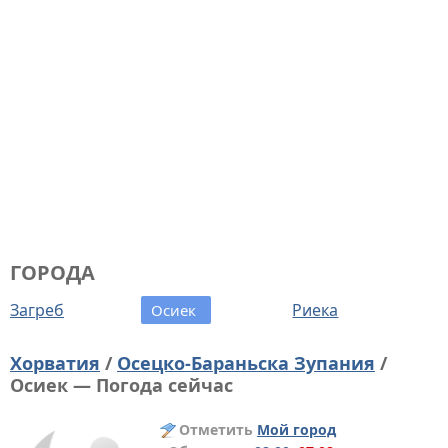
ГОРОДА
Загреб
Риека
Осиек
Хорватия
/
Осецко-Бараньска Зупания
/
Осиек — Погода сейчас
Отметить
Мой город