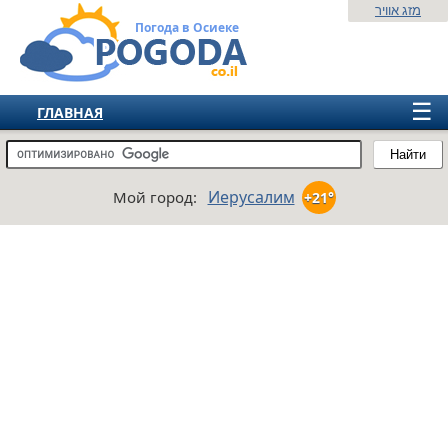
מזג אוויר
Погода в Осиеке
☰
ГЛАВНАЯ
ИЗРАИЛЬ
Найти
СНГ
Иерусалим
Мой город:
+21°
ЕВРОПА
АМЕРИКА
АЗИЯ
АФРИКА
АВСТРАЛИЯ