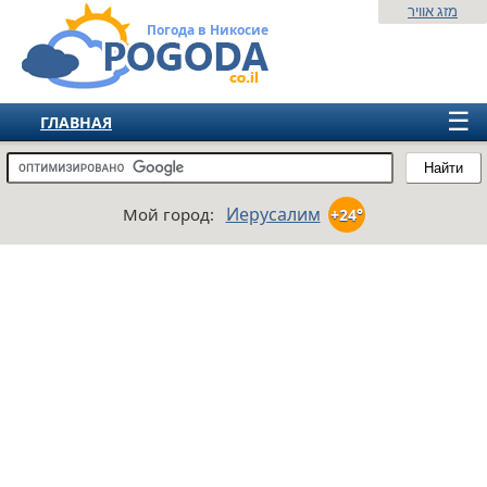
מזג אוויר
Погода в Никосие
☰
ГЛАВНАЯ
ИЗРАИЛЬ
Найти
СНГ
Иерусалим
Мой город:
+24°
ЕВРОПА
АМЕРИКА
АЗИЯ
АФРИКА
АВСТРАЛИЯ