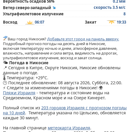
Вероятность осадков 56%
0.2 мм
скорость 3.5 м/с
Ветер северо-западный
Ультрафиолетовое излучение
8
Восход
06:07
Закат
19:33
Ваш город Никосия?
Добавьте этот город на панель вверху.
Подробный прогноз погоды на десять дней в Никосие,
включая температуру ночью и днем, атмосферное давление,
влажность, направление и сила ветра, видимость на дорогах,
ультрафиолетовое излучение, восход и закат солнца.
🌤️ Погода в Никосие
📍 Сегодня в Кипре, Округе Никосия, Никосие обновлены
данные о погоде.
🌡️ Температура: +29°C.
🕒 Последнее обновление: 08 августа 2026, Суббота, 22:00.
⚡ Следите за изменениями погоды в Никосие! 🌍
Пляжи Израиля
- температура и состояние воды на
Средиземном, Красном море и на Озере Кинерет.
Полный список из
203 городов Израиля с прогнозом погоды
на 10 дней
. Температура указана по Цельсию, обновляется
каждые 30 минут.
На главной странице
метеокарта Израиля
.