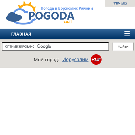
מזג אוויר
Погода в Боржомис Райони
☰
ГЛАВНАЯ
ИЗРАИЛЬ
Найти
СНГ
Иерусалим
Мой город:
+34°
ЕВРОПА
АМЕРИКА
АЗИЯ
АФРИКА
АВСТРАЛИЯ