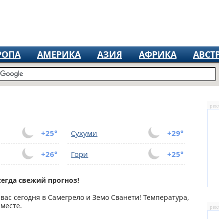
РОПА
АМЕРИКА
АЗИЯ
АФРИКА
АВСТ
рек
+25°
Сухуми
+29°
+26°
Гори
+25°
сегда свежий прогноз!
 вас сегодня в Самегрело и Земо Сванети! Температура,
 месте.
рек