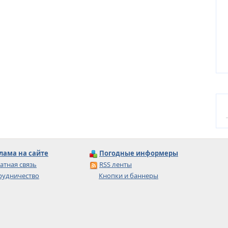
лама на сайте
Погодные информеры
атная связь
RSS ленты
рудничество
Кнопки и баннеры