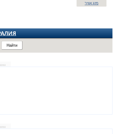
מזג אוויר
РАЛИЯ
Найти
лама
лама