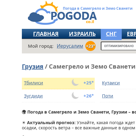
Погода в Самегрело и Земо Сванети
ГЛАВНАЯ
ИЗРАИЛЬ
СНГ
ЕВ
Иерусалим
Мой город:
+23°
Грузия
/ Самегрело и Земо Сванети
Тбилиси
+25°
Кутаиси
Зугдиди
+26°
Поти
🌍 Погода в Самегрело и Земо Сванети, Грузии – в
☀
Актуальный прогноз:
Узнайте, какая погода ждет
осадки, скорость ветра – все важные данные в одном