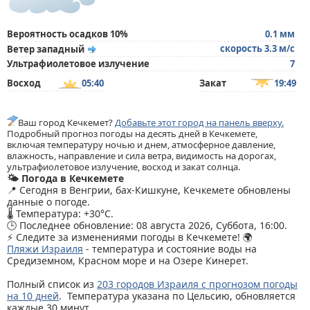
Вероятность осадков 10%
0.1 мм
скорость 3.3 м/с
Ветер западный
Ультрафиолетовое излучение
7
Восход
05:40
Закат
19:49
Ваш город Кечкемет?
Добавьте этот город на панель вверху.
Подробный прогноз погоды на десять дней в Кечкемете,
включая температуру ночью и днем, атмосферное давление,
влажность, направление и сила ветра, видимость на дорогах,
ультрафиолетовое излучение, восход и закат солнца.
🌤️ Погода в Кечкемете
📍 Сегодня в Венгрии, бах-Кишкуне, Кечкемете обновлены
данные о погоде.
🌡️ Температура: +30°C.
🕒 Последнее обновление: 08 августа 2026, Суббота, 16:00.
⚡ Следите за изменениями погоды в Кечкемете! 🌍
Пляжи Израиля
- температура и состояние воды на
Средиземном, Красном море и на Озере Кинерет.
Полный список из
203 городов Израиля с прогнозом погоды
на 10 дней
. Температура указана по Цельсию, обновляется
каждые 30 минут.