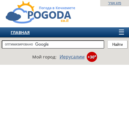
מזג אוויר
Погода в Кечкемете
☰
ГЛАВНАЯ
ИЗРАИЛЬ
Найти
СНГ
Иерусалим
Мой город:
+30°
ЕВРОПА
АМЕРИКА
АЗИЯ
АФРИКА
АВСТРАЛИЯ