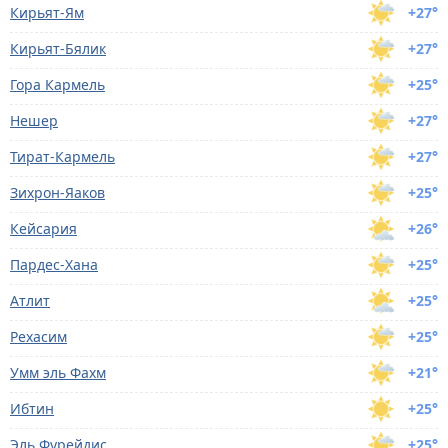
Кирьят-Ям
+27°
Кирьят-Бялик
+27°
Гора Кармель
+25°
Нешер
+27°
Тират-Кармель
+27°
Зихрон-Яаков
+25°
Кейсария
+26°
Пардес-Хана
+25°
Атлит
+25°
Рехасим
+25°
Умм эль Фахм
+21°
Ибтин
+25°
Эль Фурейдис
+25°