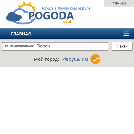
מזג אוויר
Погода в Хайфском округе
☰
ГЛАВНАЯ
ИЗРАИЛЬ
Найти
СНГ
Иерусалим
Мой город:
+21°
ЕВРОПА
АМЕРИКА
АЗИЯ
АФРИКА
АВСТРАЛИЯ