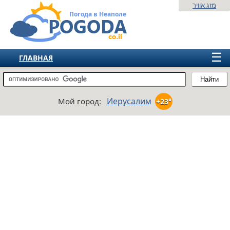
מזג אוויר
Погода в Неаполе
☰
ГЛАВНАЯ
ИЗРАИЛЬ
Найти
СНГ
Иерусалим
Мой город:
+23°
ЕВРОПА
АМЕРИКА
АЗИЯ
АФРИКА
АВСТРАЛИЯ