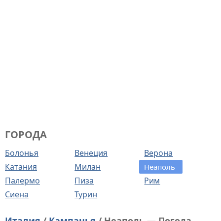
ГОРОДА
Болонья
Венеция
Верона
Катания
Милан
Неаполь
Палермо
Пиза
Рим
Сиена
Турин
Италия
/
Кампанья
/ Неаполь — Погода