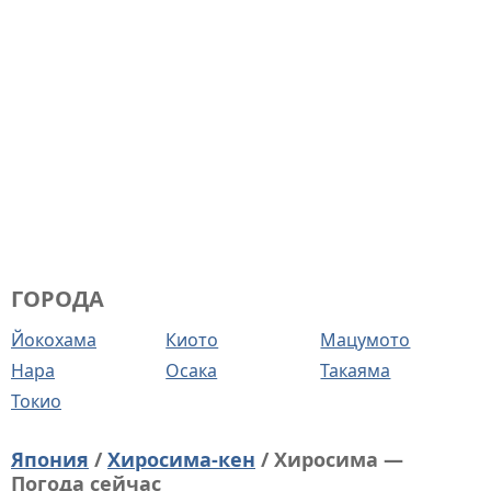
ГОРОДА
Йокохама
Киото
Мацумото
Нара
Осака
Такаяма
Токио
Япония
/
Хиросима-кен
/ Хиросима —
Погода сейчас