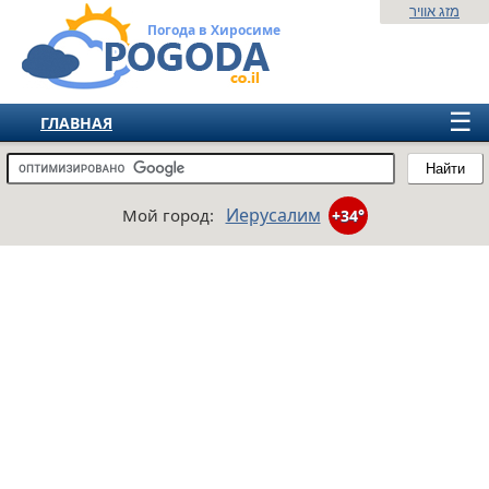
מזג אוויר
Погода в Хиросиме
☰
ГЛАВНАЯ
ИЗРАИЛЬ
Найти
СНГ
Иерусалим
Мой город:
+34°
ЕВРОПА
АМЕРИКА
АЗИЯ
АФРИКА
АВСТРАЛИЯ