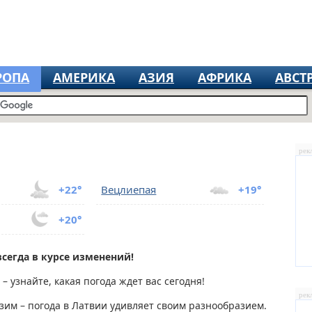
РОПА
АМЕРИКА
АЗИЯ
АФРИКА
АВСТ
рек
+22°
Вецлиепая
+19°
+20°
 всегда в курсе изменений!
– узнайте, какая погода ждет вас сегодня!
рек
зим – погода в Латвии удивляет своим разнообразием.