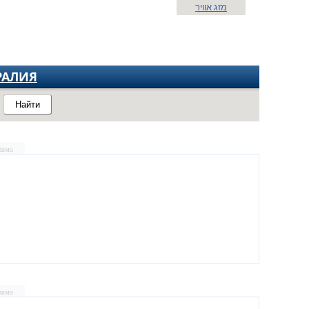
מזג אוויר
РАЛИЯ
Найти
лама
лама