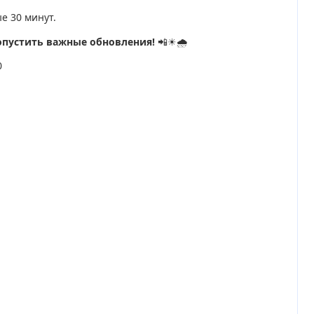
е 30 минут.
опустить важные обновления!
📲☀🌧
0