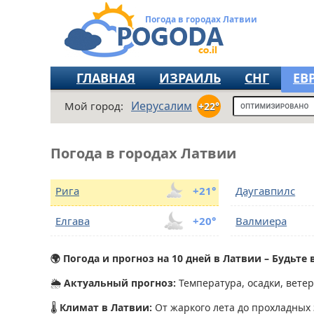
Погода в городах Латвии
ГЛАВНАЯ
ИЗРАИЛЬ
СНГ
ЕВ
Иерусалим
Мой город:
+22°
Погода в городах Латвии
Рига
+21°
Даугавпилс
Елгава
+20°
Валмиера
🌍 Погода и прогноз на 10 дней в Латвии – Будьте
🌦
Актуальный прогноз:
Температура, осадки, ветер 
🌡
Климат в Латвии:
От жаркого лета до прохладных 