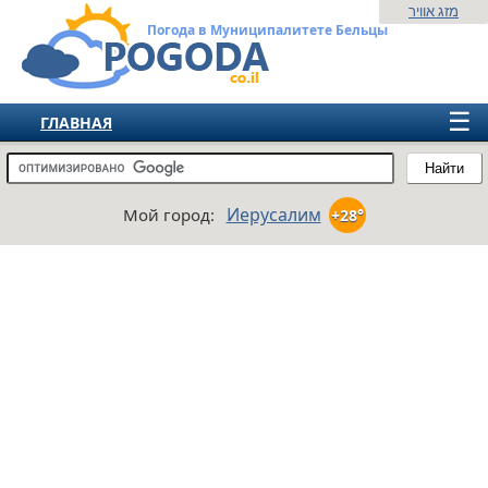
מזג אוויר
Погода в Муниципалитете Бельцы
☰
ГЛАВНАЯ
ИЗРАИЛЬ
Найти
СНГ
Иерусалим
Мой город:
+28°
ЕВРОПА
АМЕРИКА
АЗИЯ
АФРИКА
АВСТРАЛИЯ