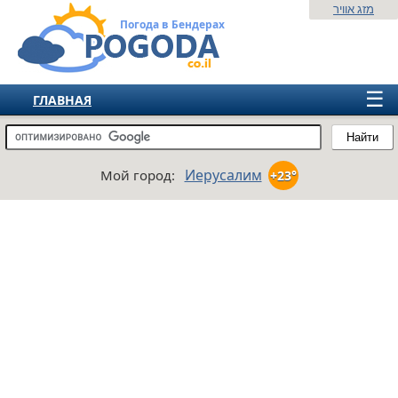
מזג אוויר
Погода в Бендерах
☰
ГЛАВНАЯ
ИЗРАИЛЬ
Найти
СНГ
Иерусалим
Мой город:
+23°
ЕВРОПА
АМЕРИКА
АЗИЯ
АФРИКА
АВСТРАЛИЯ