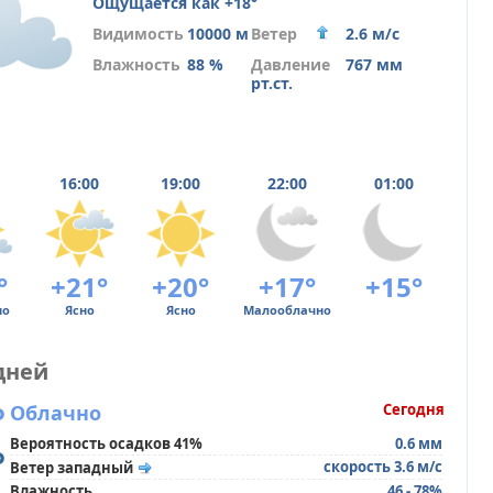
Ощущается как +18°
Видимость
10000 м
Ветер
2.6 м/с
Влажность
88 %
Давление
767 мм
рт.ст.
16:00
19:00
22:00
01:00
°
+21°
+20°
+17°
+15°
но
Ясно
Ясно
Малооблачно
дней
°
Облачно
Сегодня
Вероятность осадков 41%
0.6 мм
°
скорость 3.6 м/с
Ветер западный
Влажность
46 - 78%