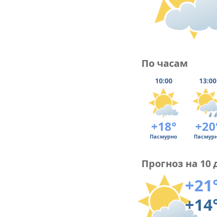
По часам
10:00
13:00
+18°
+20
Пасмурно
Пасмур
Прогноз на 10 
+21
+14