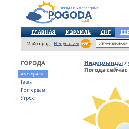
Погода в Амстердаме
ГЛАВНАЯ
ИЗРАИЛЬ
СНГ
ЕВ
Иерусалим
Мой город:
+26°
Нидерланды
/
ГОРОДА
Погода сейчас
Амстердам
Гаага
Роттердам
Утрехт