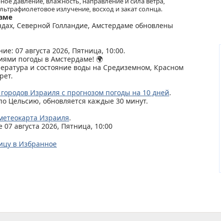
ное давление, влажность, направление и сила ветра,
льтрафиолетовое излучение, восход и закат солнца.
даме
ндах, Северной Голландие, Амстердаме обновлены
ие: 07 августа 2026, Пятница, 10:00.
иями погоды в Амстердаме! 🌍
пература и состояние воды на Средиземном, Красном
рет.
 городов Израиля с прогнозом погоды на 10 дней
.
по Цельсию, обновляется каждые 30 минут.
метеокарта Израиля
.
07 августа 2026, Пятница, 10:00
ицу в Избранное