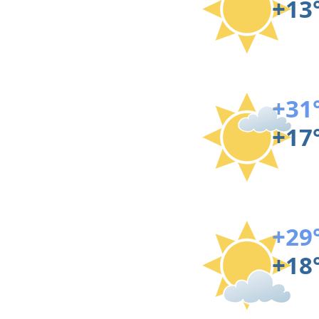
+13
+31
+17
+29
+18