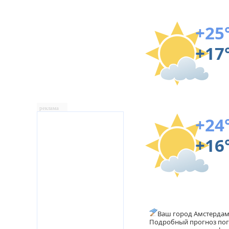
+25
+17
реклама
+24
+16
Ваш город Амстерда
Подробный прогноз пого