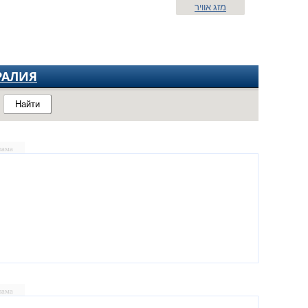
מזג אוויר
РАЛИЯ
Найти
лама
лама