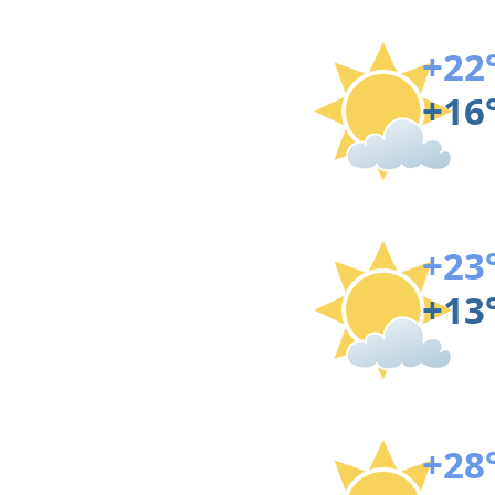
+22
+16
+23
+13
+28