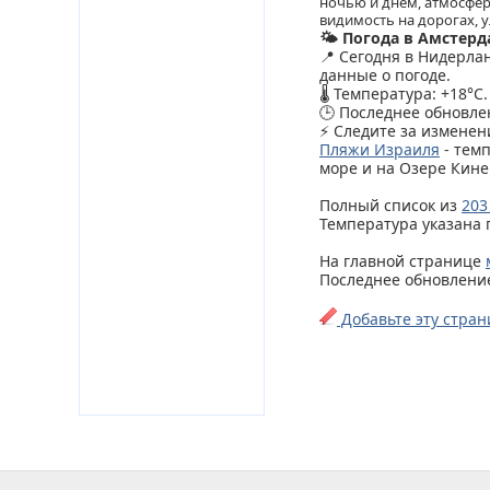
ночью и днем, атмосфер
видимость на дорогах, у
🌤️ Погода в Амстер
📍 Сегодня в Нидерла
данные о погоде.
🌡️ Температура: +18°C.
🕒 Последнее обновлен
⚡ Следите за изменен
Пляжи Израиля
- тем
море и на Озере Кине
Полный список из
203
Температура указана 
На главной странице
Последнее обновление 
Добавьте эту стран