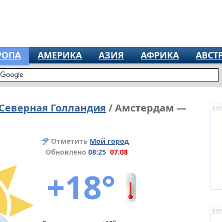
РОПА
АМЕРИКА
АЗИЯ
АФРИКА
АВСТ
Северная Голландия
/ Амстердам —
рек
Отметить
Мой город
Обновлено
08:25
07.08
+18°
рек