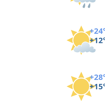
+24
+12
+28
+15