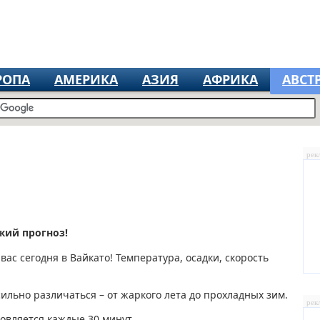
РОПА
АМЕРИКА
АЗИЯ
АФРИКА
АВСТ
рек
ежий прогноз!
вас сегодня в Вайкато! Температура, осадки, скорость
ильно различаться – от жаркого лета до прохладных зим.
рек
новляется каждые 30 минут.