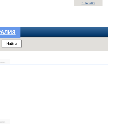
מזג אוויר
РАЛИЯ
Найти
лама
лама