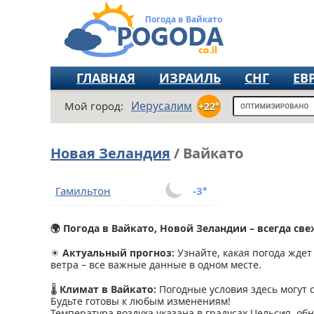
Погода в Вайкато
ГЛАВНАЯ
ИЗРАИЛЬ
СНГ
ЕВ
Иерусалим
Мой город:
+22°
Новая Зеландия
/ Вайкато
Гамильтон
-3°
🌍 Погода в Вайкато, Новой Зеландии – всегда св
☀
Актуальный прогноз:
Узнайте, какая погода ждет 
ветра – все важные данные в одном месте.
🌡
Климат в Вайкато:
Погодные условия здесь могут с
Будьте готовы к любым изменениям!
Температура воздуха указана в градусах Цельсия, об