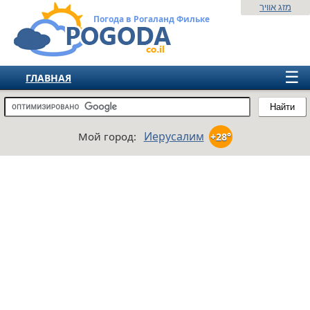
מזג אוויר
Погода в Рогаланд Фильке
☰
ГЛАВНАЯ
ИЗРАИЛЬ
Найти
СНГ
Иерусалим
Мой город:
+28°
ЕВРОПА
АМЕРИКА
АЗИЯ
АФРИКА
АВСТРАЛИЯ