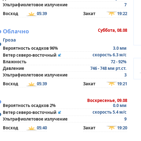
Ультрафиолетовое излучение
7
Восход
05:39
Закат
19:22
°
Облачно
Суббота, 08.08
Гроза
°
Вероятность осадков 96%
3.0 мм
скорость 6.3 м/с
Ветер северо-восточный
Влажность
72 - 92%
Давление
746 - 748 мм рт.ст.
Ультрафиолетовое излучение
3
Восход
05:39
Закат
19:21
°
Воскресенье, 09.08
Вероятность осадков 2%
0.0 мм
°
скорость 5.4 м/с
Ветер северо-восточный
Ультрафиолетовое излучение
9
Восход
05:40
Закат
19:20