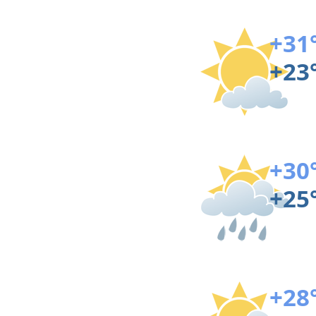
+31
+23
+30
+25
+28