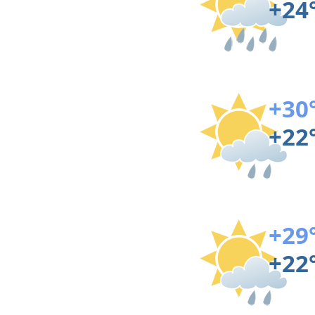
+24
+30
+22
+29
+22