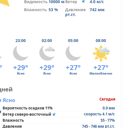
Видимость
10000 м
Ветер
4.0 м/с
Влажность
53 %
Давление
742 мм
рт.ст.
23:00
02:00
05:00
08:00
°
+29°
+29°
+27°
+27°
Ясно
Ясно
Ясно
Малооблачно
дней
°
Ясно
Сегодня
Вероятность осадков 11%
0.0 мм
°
скорость 4.1 м/с
Ветер северо-восточный
Влажность
55 - 77%
Давление
745 - 746 мм рт.ст.