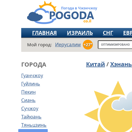
Погода в Чжэнчжоу
ГЛАВНАЯ
ИЗРАИЛЬ
СНГ
ЕВ
Иерусалим
Мой город:
+27°
Китай
/
Хэнань
ГОРОДА
Гуанчжоу
Гуйлинь
Пекин
Сиань
Сучжоу
Тайюань
Тяньцзинь