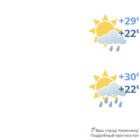
+29
+22
+30
+22
Ваш город Чжэнчжоу
Подробный прогноз пого