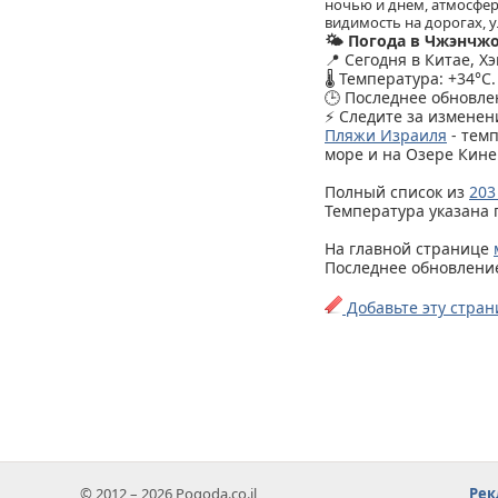
ночью и днем, атмосфер
видимость на дорогах, у
🌤️ Погода в Чжэнчж
📍 Сегодня в Китае, 
🌡️ Температура: +34°C.
🕒 Последнее обновлен
⚡ Следите за изменен
Пляжи Израиля
- тем
море и на Озере Кине
Полный список из
203
Температура указана 
На главной странице
Последнее обновление 
Добавьте эту стран
© 2012 – 2026 Pogoda.co.il
Рек