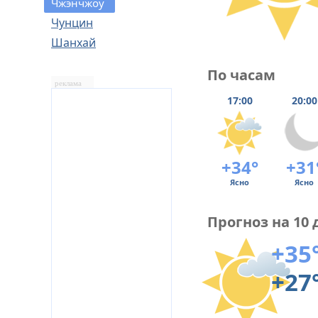
Чжэнчжоу
Чунцин
Шанхай
По часам
реклама
17:00
20:00
+34°
+31
Ясно
Ясно
Прогноз на 10 
+35
+27