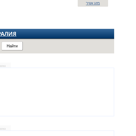
מזג אוויר
РАЛИЯ
Найти
лама
лама