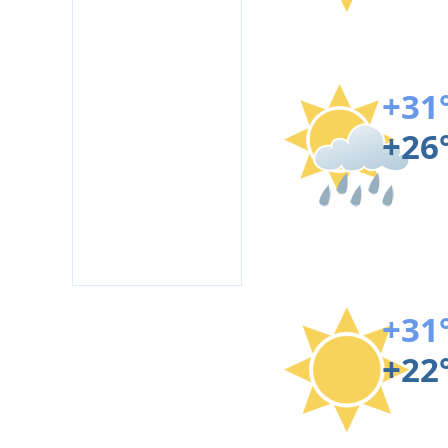
+31
+26
+31
+22