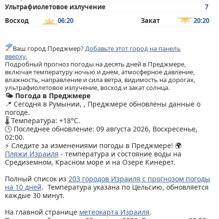
Ультрафиолетовое излучение
7
Восход
06:20
Закат
20:20
Ваш город Преджмер?
Добавьте этот город на панель
вверху.
Подробный прогноз погоды на десять дней в Преджмере,
включая температуру ночью и днем, атмосферное давление,
влажность, направление и сила ветра, видимость на дорогах,
ультрафиолетовое излучение, восход и закат солнца.
🌤️ Погода в Преджмере
📍 Сегодня в Румынии, , Преджмере обновлены данные о
погоде.
🌡️ Температура: +18°C.
🕒 Последнее обновление: 09 августа 2026, Воскресенье,
02:00.
⚡ Следите за изменениями погоды в Преджмере! 🌍
Пляжи Израиля
- температура и состояние воды на
Средиземном, Красном море и на Озере Кинерет.
Полный список из
203 городов Израиля с прогнозом погоды
на 10 дней
. Температура указана по Цельсию, обновляется
каждые 30 минут.
На главной странице
метеокарта Израиля
.