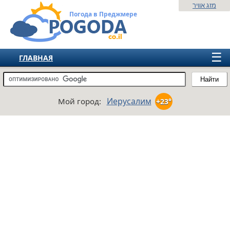
מזג אוויר
Погода в Преджмере
☰
ГЛАВНАЯ
ИЗРАИЛЬ
Найти
СНГ
Иерусалим
Мой город:
+23°
ЕВРОПА
АМЕРИКА
АЗИЯ
АФРИКА
АВСТРАЛИЯ