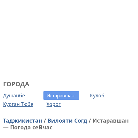
ГОРОДА
Душанбе
Кулоб
Истаравшан
Курган Тюбе
Хорог
Таджикистан
/
Вилояти Согд
/ Истаравшан
— Погода сейчас