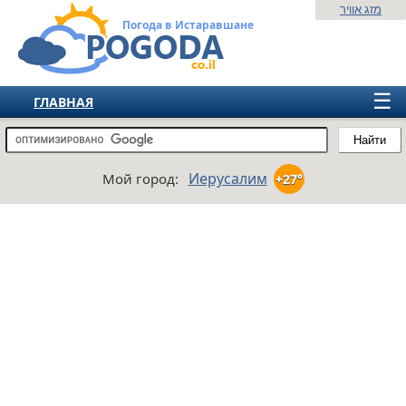
מזג אוויר
Погода в Истаравшане
☰
ГЛАВНАЯ
ИЗРАИЛЬ
Найти
СНГ
Иерусалим
Мой город:
+27°
ЕВРОПА
АМЕРИКА
АЗИЯ
АФРИКА
АВСТРАЛИЯ