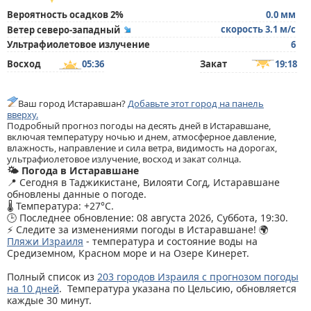
Вероятность осадков 2%
0.0 мм
скорость 3.1 м/с
Ветер северо-западный
Ультрафиолетовое излучение
6
Восход
05:36
Закат
19:18
Ваш город Истаравшан?
Добавьте этот город на панель
вверху.
Подробный прогноз погоды на десять дней в Истаравшане,
включая температуру ночью и днем, атмосферное давление,
влажность, направление и сила ветра, видимость на дорогах,
ультрафиолетовое излучение, восход и закат солнца.
🌤️ Погода в Истаравшане
📍 Сегодня в Таджикистане, Вилояти Согд, Истаравшане
обновлены данные о погоде.
🌡️ Температура: +27°C.
🕒 Последнее обновление: 08 августа 2026, Суббота, 19:30.
⚡ Следите за изменениями погоды в Истаравшане! 🌍
Пляжи Израиля
- температура и состояние воды на
Средиземном, Красном море и на Озере Кинерет.
Полный список из
203 городов Израиля с прогнозом погоды
на 10 дней
. Температура указана по Цельсию, обновляется
каждые 30 минут.