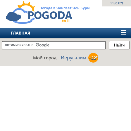
מזג אוויר
Погода в Чангват Чон Бури
☰
ГЛАВНАЯ
ИЗРАИЛЬ
Найти
СНГ
Иерусалим
Мой город:
+22°
ЕВРОПА
АМЕРИКА
АЗИЯ
АФРИКА
АВСТРАЛИЯ