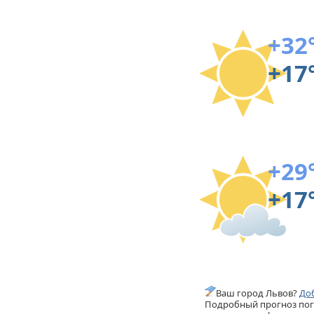
+32
+17
+29
+17
Ваш город Львов?
Доб
Подробный прогноз пого