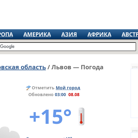
РОПА
АМЕРИКА
АЗИЯ
АФРИКА
АВСТ
вская область
/ Львов — Погода
рек
Отметить
Мой город
Обновлено
03:00
08.08
+15°
рек