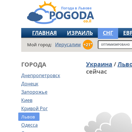
Погода в Львове
ГЛАВНАЯ
ИЗРАИЛЬ
СНГ
ЕВ
Иерусалим
Мой город:
+21°
Украина
/
Льво
ГОРОДА
сейчас
Днепропетровск
Донецк
Запорожье
Киев
Кривой Рог
Львов
Одесса