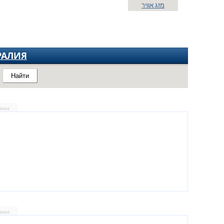
מזג אוויר
РАЛИЯ
Найти
лама
лама