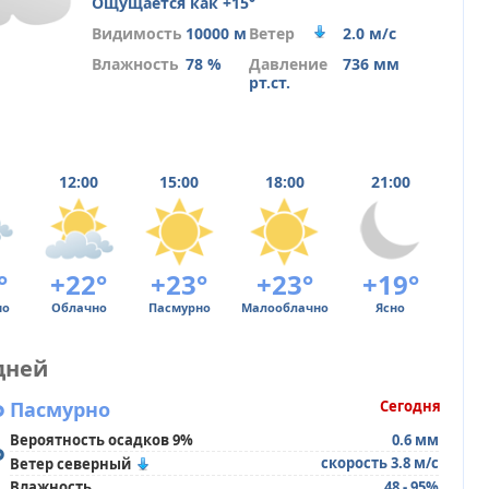
Ощущается как +15°
Видимость
10000 м
Ветер
2.0 м/с
Влажность
78 %
Давление
736 мм
рт.ст.
12:00
15:00
18:00
21:00
°
+22°
+23°
+23°
+19°
но
Облачно
Пасмурно
Малооблачно
Ясно
дней
°
Пасмурно
Сегодня
Вероятность осадков 9%
0.6 мм
°
скорость 3.8 м/с
Ветер северный
Влажность
48 - 95%