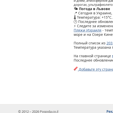
и днем, атмосферное дав
дорогах, ультрафиолетов
🌤️ Погода в Львове
📍 Сегодня в Украине
🌡️ Температура: +15°C.
🕒 Последнее обновлен
⚡ Следите за изменен
Пляжи Израиля
- тем
море и на Озере Кине
Полный список из
203
Температура указана 
На главной странице
Последнее обновление 
Добавьте эту стран
© 2012 – 2026 Pogoda.co.il
Рек