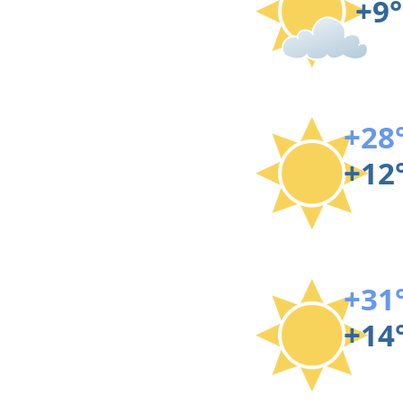
+9°
+28
+12
+31
+14