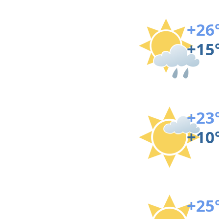
+26
+15
+23
+10
+25