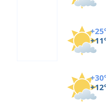
+25
+11
+30
+12