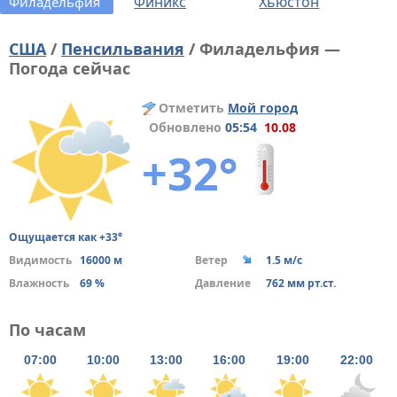
Финикс
Хьюстон
Филадельфия
США
/
Пенсильвания
/ Филадельфия —
Погода сейчас
Отметить
Мой город
Обновлено
05:54
10.08
+32°
Ощущается как +33°
Видимость
16000 м
Ветер
1.5 м/с
Влажность
69 %
Давление
762 мм рт.ст.
По часам
07:00
10:00
13:00
16:00
19:00
22:00