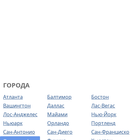
ГОРОДА
Атланта
Балтимор
Бостон
Вашингтон
Даллас
Лас-Вегас
Лос-Анджелес
Майами
Нью-Йорк
Ньюарк
Орландо
Портленд
Сан-Антонио
Сан-Диего
Сан-Франциско