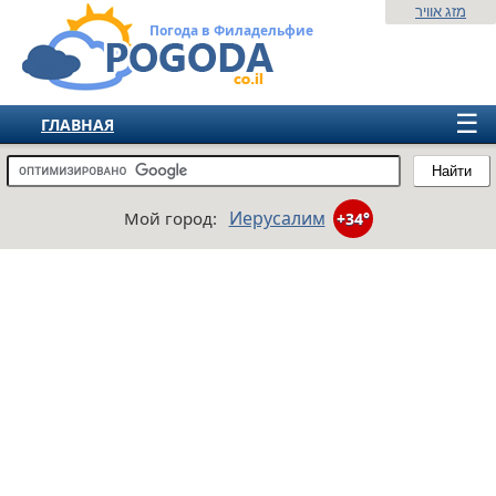
מזג אוויר
Погода в Филадельфие
☰
ГЛАВНАЯ
ИЗРАИЛЬ
Найти
СНГ
Иерусалим
Мой город:
+34°
ЕВРОПА
АМЕРИКА
АЗИЯ
АФРИКА
АВСТРАЛИЯ