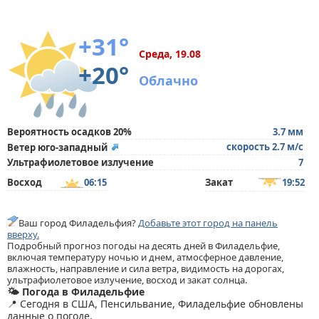
+31°
Среда, 19.08
+20°
Облачно
Вероятность осадков 20%
3.7 мм
скорость 2.7 м/с
Ветер юго-западный
Ультрафиолетовое излучение
7
Восход
06:15
Закат
19:52
Ваш город Филадельфия?
Добавьте этот город на панель
вверху.
Подробный прогноз погоды на десять дней в Филадельфие,
включая температуру ночью и днем, атмосферное давление,
влажность, направление и сила ветра, видимость на дорогах,
ультрафиолетовое излучение, восход и закат солнца.
🌤️ Погода в Филадельфие
📍 Сегодня в США, Пенсильвание, Филадельфие обновлены
данные о погоде.