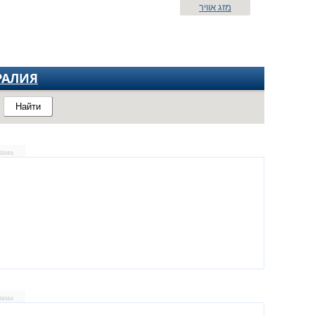
מזג אוויר
РАЛИЯ
Найти
лама
лама