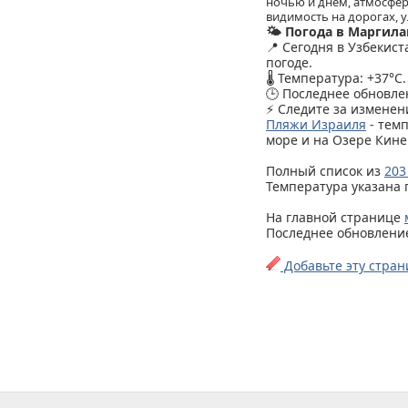
ночью и днем, атмосфер
видимость на дорогах, у
🌤️ Погода в Маргила
📍 Сегодня в Узбекист
погоде.
🌡️ Температура: +37°C.
🕒 Последнее обновлен
⚡ Следите за изменен
Пляжи Израиля
- тем
море и на Озере Кине
Полный список из
203
Температура указана 
На главной странице
Последнее обновление 
Добавьте эту стран