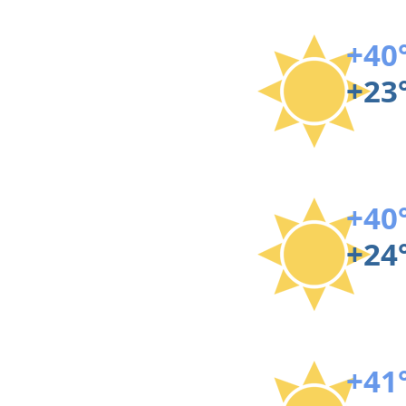
+40
+23
+40
+24
+41