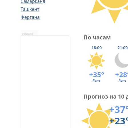
Самарканд
Ташкент
Фергана
реклама
По часам
18:00
21:00
+35°
+28
Ясно
Ясно
Прогноз на 10 
+37
+23