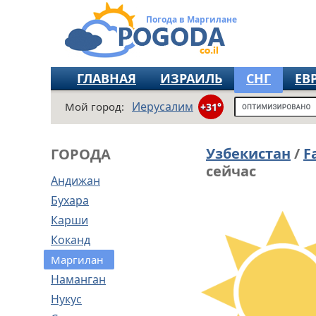
Погода в Маргилане
ГЛАВНАЯ
ИЗРАИЛЬ
СНГ
ЕВ
Иерусалим
Мой город:
+31°
Узбекистан
/
F
ГОРОДА
сейчас
Андижан
Бухара
Карши
Коканд
Маргилан
Наманган
Нукус