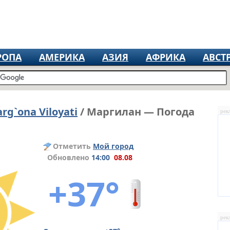
РОПА
АМЕРИКА
АЗИЯ
АФРИКА
АВСТ
arg`ona Viloyati
/ Маргилан — Погода
рек
Отметить
Мой город
Обновлено
14:00
08.08
+37°
рек