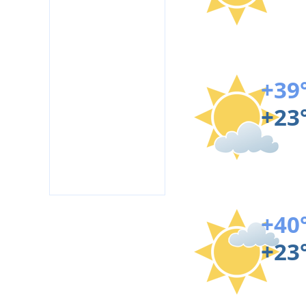
+39
+23
+40
+23