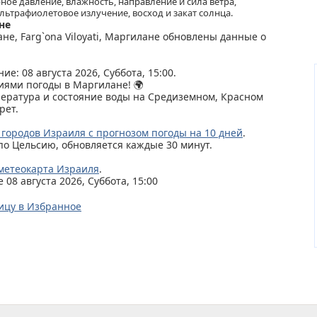
ное давление, влажность, направление и сила ветра,
льтрафиолетовое излучение, восход и закат солнца.
не
ане, Farg`ona Viloyati, Маргилане обновлены данные о
ие: 08 августа 2026, Суббота, 15:00.
иями погоды в Маргилане! 🌍
пература и состояние воды на Средиземном, Красном
рет.
 городов Израиля с прогнозом погоды на 10 дней
.
по Цельсию, обновляется каждые 30 минут.
метеокарта Израиля
.
08 августа 2026, Суббота, 15:00
ицу в Избранное