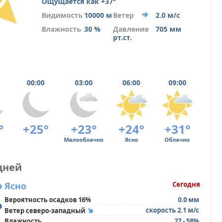
Ощущается как +37°
Видимость
10000 м
Ветер
2.0 м/с
Влажность
30 %
Давление
705 мм
рт.ст.
00:00
03:00
06:00
09:00
°
+25°
+23°
+24°
+31°
Малооблачно
Ясно
Облачно
дней
°
Ясно
Сегодня
Вероятность осадков 16%
0.0 мм
°
скорость 2.1 м/с
Ветер северо-западный
Влажность
27 - 58%