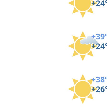
+24
+39
+24
+38
+26