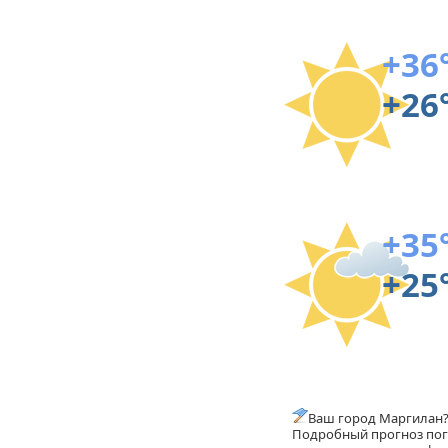
+36
+26
+35
+25
Ваш город Маргилан
Подробный прогноз пого