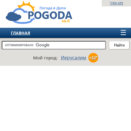
מזג אוויר
Погода в Дели
☰
ГЛАВНАЯ
ИЗРАИЛЬ
Найти
СНГ
Иерусалим
Мой город:
+22°
ЕВРОПА
АМЕРИКА
АЗИЯ
АФРИКА
АВСТРАЛИЯ