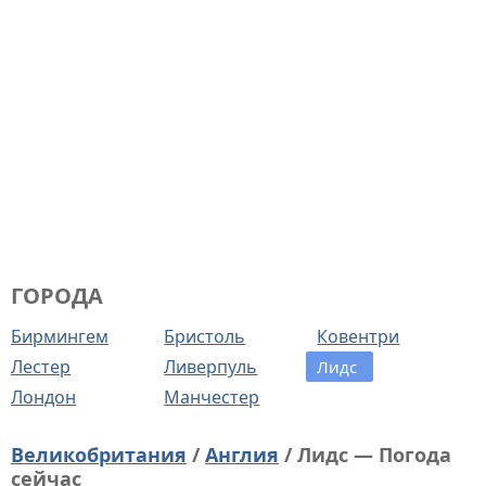
ГОРОДА
Бирмингем
Бристоль
Ковентри
Лестер
Ливерпуль
Лидс
Лондон
Манчестер
Великобритания
/
Англия
/ Лидс — Погода
сейчас