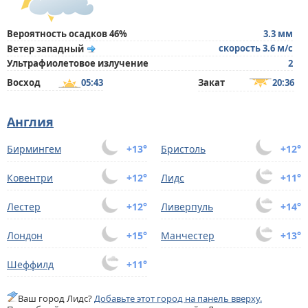
Вероятность осадков 46%
3.3 мм
скорость 3.6 м/с
Ветер западный
Ультрафиолетовое излучение
2
Восход
05:43
Закат
20:36
Англия
Бирмингем
+13°
Бристоль
+12°
Ковентри
+12°
Лидс
+11°
Лестер
+12°
Ливерпуль
+14°
Лондон
+15°
Манчестер
+13°
Шеффилд
+11°
Ваш город Лидс?
Добавьте этот город на панель вверху.