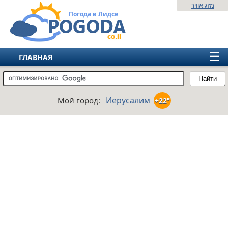
מזג אוויר
Погода в Лидсе
☰
ГЛАВНАЯ
ИЗРАИЛЬ
Найти
СНГ
Иерусалим
Мой город:
+22°
ЕВРОПА
АМЕРИКА
АЗИЯ
АФРИКА
АВСТРАЛИЯ