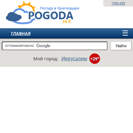
מזג אוויר
Погода в Краснодаре
☰
ГЛАВНАЯ
ИЗРАИЛЬ
Найти
СНГ
Иерусалим
Мой город:
+29°
ЕВРОПА
АМЕРИКА
АЗИЯ
АФРИКА
АВСТРАЛИЯ