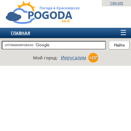
מזג אוויר
Погода в Красноярске
☰
ГЛАВНАЯ
ИЗРАИЛЬ
Найти
СНГ
Иерусалим
Мой город:
+23°
ЕВРОПА
АМЕРИКА
АЗИЯ
АФРИКА
АВСТРАЛИЯ