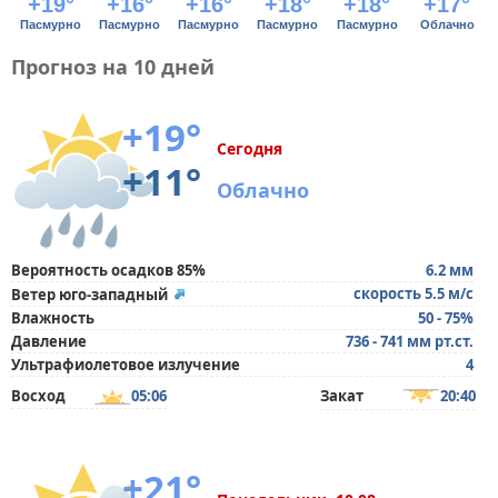
+19°
+16°
+16°
+18°
+18°
+17°
Пасмурно
Пасмурно
Пасмурно
Пасмурно
Пасмурно
Облачно
Прогноз на 10 дней
+19°
Сегодня
+11°
Облачно
Вероятность осадков 85%
6.2 мм
скорость 5.5 м/с
Ветер юго-западный
Влажность
50 - 75%
Давление
736 - 741 мм рт.ст.
Ультрафиолетовое излучение
4
Восход
05:06
Закат
20:40
+21°