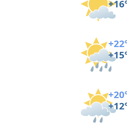
+16
+22
+15
+20
+12