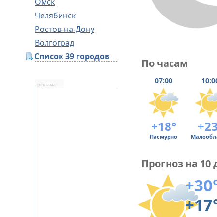
Омск
Челябинск
Ростов-на-Дону
Волгоград
Список 39 городов
По часам
07:00
10:0
реклама
+18°
+23
Пасмурно
Малообл
Прогноз на 10 
+30
+17