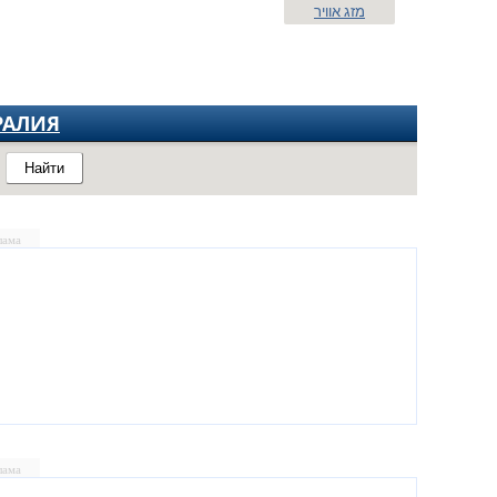
מזג אוויר
РАЛИЯ
Найти
лама
лама