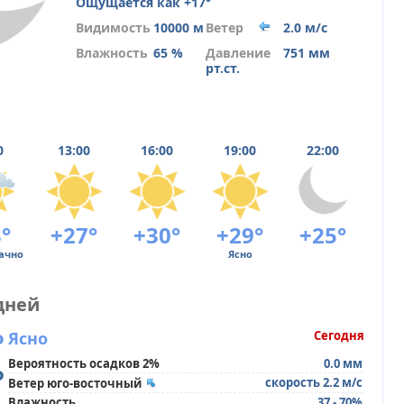
Ощущается как +17°
Видимость
10000 м
Ветер
2.0 м/с
Влажность
65 %
Давление
751 мм
рт.ст.
0
13:00
16:00
19:00
22:00
°
+27°
+30°
+29°
+25°
ачно
Ясно
дней
°
Ясно
Сегодня
Вероятность осадков 2%
0.0 мм
°
скорость 2.2 м/с
Ветер юго-восточный
Влажность
37 - 70%