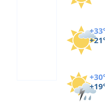
+33
+21
+30
+19