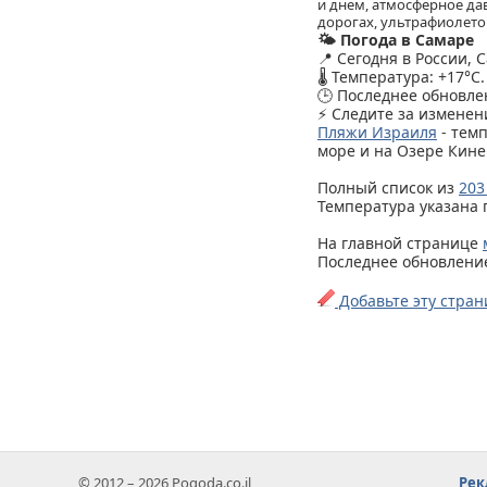
и днем, атмосферное дав
дорогах, ультрафиолетов
🌤️ Погода в Самаре
📍 Сегодня в России,
🌡️ Температура: +17°C.
🕒 Последнее обновлен
⚡ Следите за изменен
Пляжи Израиля
- тем
море и на Озере Кине
Полный список из
203
Температура указана 
На главной странице
Последнее обновление 
Добавьте эту стран
© 2012 – 2026 Pogoda.co.il
Рек