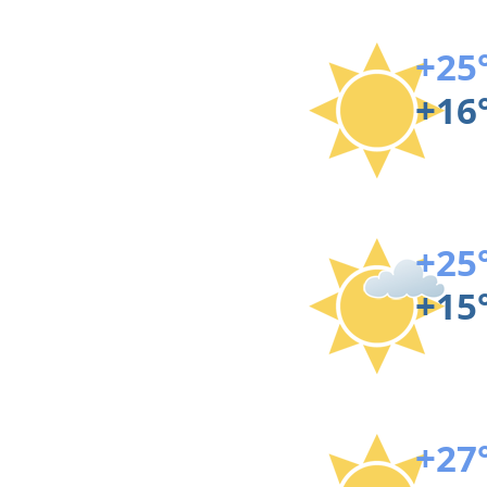
+25
+16
+25
+15
+27