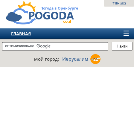
מזג אוויר
Погода в Оренбурге
☰
ГЛАВНАЯ
ИЗРАИЛЬ
Найти
СНГ
Иерусалим
Мой город:
+22°
ЕВРОПА
АМЕРИКА
АЗИЯ
АФРИКА
АВСТРАЛИЯ