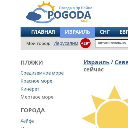
Погода в Эр Рейне
ГЛАВНАЯ
ИЗРАИЛЬ
СНГ
ЕВ
Иерусалим
Мой город:
+29°
Израиль
/
Сев
ПЛЯЖИ
сейчас
Средиземное море
Красное море
Кинерет
Мертвое море
ГОРОДА
Хайфа