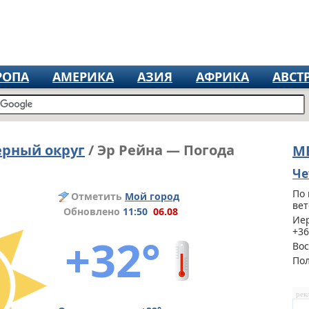
РОПА
АМЕРИКА
АЗИЯ
АФРИКА
АВСТ
ерный округ
/ Эр Рейна — Погода
М
Че
По 
Отметить
Мой город
вет
Обновлено
11:50
06.08
Иер
+36
+32°
Вос
По
рек