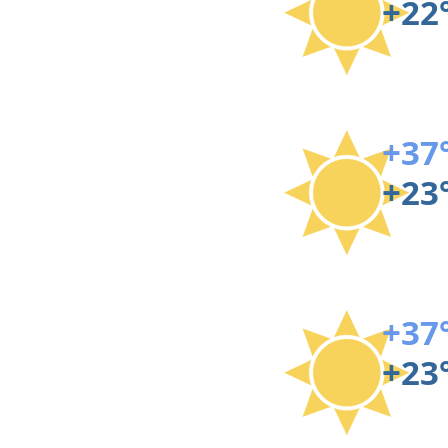
+22
+37
+23
+37
+23