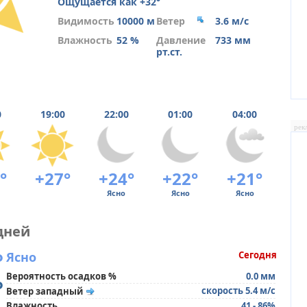
Ощущается как +32°
Видимость
10000 м
Ветер
3.6 м/с
Влажность
52 %
Давление
733 мм
рт.ст.
0
19:00
22:00
01:00
04:00
рек
°
+27°
+24°
+22°
+21°
Ясно
Ясно
Ясно
дней
°
Ясно
Сегодня
Вероятность осадков %
0.0 мм
°
скорость 5.4 м/с
Ветер западный
Влажность
41 - 86%