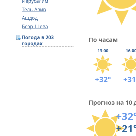
Иерусалим
Тель-Авив
Ашдод
Беэр-Шева
Погода в 203
По часам
городах
13:00
16:0
+32°
+31
Прогноз на 10 
+32
+21