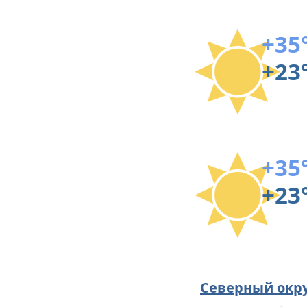
+35
+23
+35
+23
Северный окр