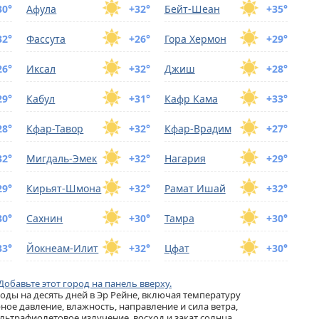
30°
Афула
+32°
Бейт-Шеан
+35°
32°
Фассута
+26°
Гора Хермон
+29°
26°
Иксал
+32°
Джиш
+28°
29°
Кабул
+31°
Кафр Кама
+33°
28°
Кфар-Тавoр
+32°
Кфар-Врадим
+27°
32°
Мигдаль-Эмек
+32°
Нагария
+29°
29°
Кирьят-Шмона
+32°
Рамат Ишай
+32°
30°
Сахнин
+30°
Тамра
+30°
33°
Йокнеам-Илит
+32°
Цфат
+30°
Добавьте этот город на панель вверху.
ды на десять дней в Эр Рейне, включая температуру
ное давление, влажность, направление и сила ветра,
льтрафиолетовое излучение, восход и закат солнца.