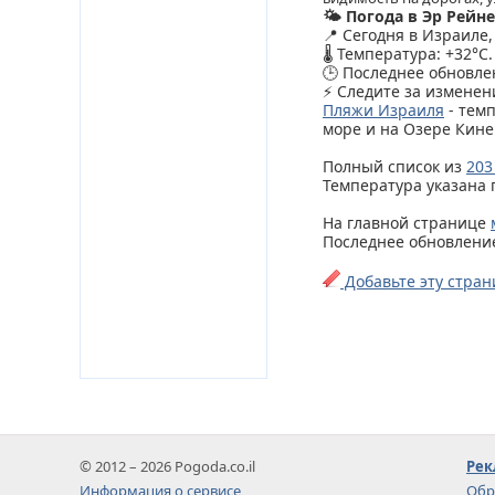
🌤️ Погода в Эр Рейне
📍 Сегодня в Израиле
🌡️ Температура: +32°C.
🕒 Последнее обновлен
⚡ Следите за изменен
Пляжи Израиля
- тем
море и на Озере Кине
Полный список из
203
Температура указана 
На главной странице
Последнее обновление 
Добавьте эту стран
© 2012 – 2026 Pogoda.co.il
Рек
Информация о сервисе
Обр