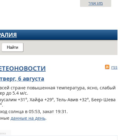
מזג אוויר
РАЛИЯ
Найти
ЕТЕОНОВОСТИ
rss
тверг, 6 августа
всей стране
повышенная температура, ясно, слабый
ер до 5.4 м/с.
усалим +31°, Хайфа +29°, Тель-Авив +32°, Беер-Шева
°.
ход солнца в 05:53, закат 19:31.
лные
данные на день
.
лама