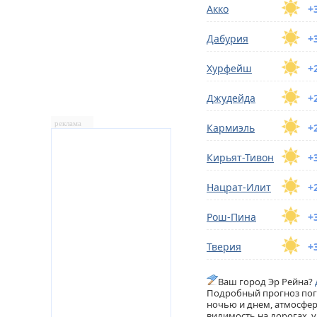
Акко
+
Дабурия
+
Хурфейш
+
Джудейда
+
реклама
Кармиэль
+
Кирьят-Тивон
+
Нацрат-Илит
+
Рoш-Пина
+
Тверия
+
Ваш город Эр Рейна?
Подробный прогноз пого
ночью и днем, атмосфер
видимость на дорогах, у