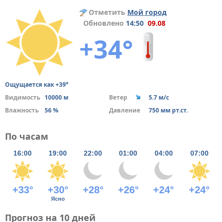
Отметить
Мой город
Обновлено
14:50
09.08
+34°
Ощущается как +39°
Видимость
10000 м
Ветер
5.7 м/с
Влажность
56 %
Давление
750 мм рт.ст.
По часам
16:00
19:00
22:00
01:00
04:00
07:00
+33°
+30°
+28°
+26°
+24°
+24°
Ясно
Прогноз на 10 дней