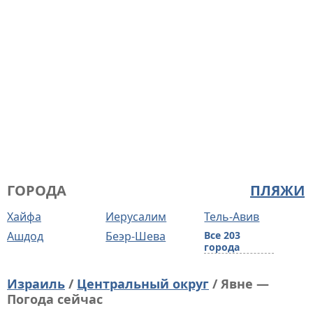
ГОРОДА
ПЛЯЖИ
Хайфа
Иерусалим
Тель-Авив
Ашдод
Беэр-Шева
Все 203
города
Израиль
/
Центральный округ
/ Явне —
Погода сейчас