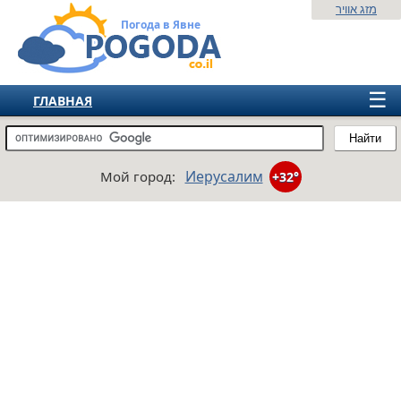
מזג אוויר
Погода в Явне
☰
ГЛАВНАЯ
ИЗРАИЛЬ
Найти
СНГ
Иерусалим
Мой город:
+32°
ЕВРОПА
АМЕРИКА
АЗИЯ
АФРИКА
АВСТРАЛИЯ