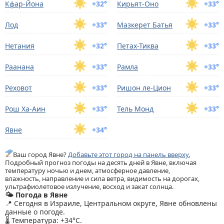
Кфар-Йона
+32°
Кирьят-Оно
+33°
Лод
+33°
Мазкерет Батья
+33°
Нетания
+32°
Петах-Тиква
+33°
Раанана
+33°
Рамла
+33°
Реховот
+33°
Ришон ле-Цион
+33°
Рош Ха-Аин
+33°
Тель Монд
+33°
Явне
+34°
Ваш город Явне?
Добавьте этот город на панель вверху.
Подробный прогноз погоды на десять дней в Явне, включая
температуру ночью и днем, атмосферное давление,
влажность, направление и сила ветра, видимость на дорогах,
ультрафиолетовое излучение, восход и закат солнца.
🌤️ Погода в Явне
📍 Сегодня в Израиле, Центральном округе, Явне обновлены
данные о погоде.
🌡️ Температура: +34°C.