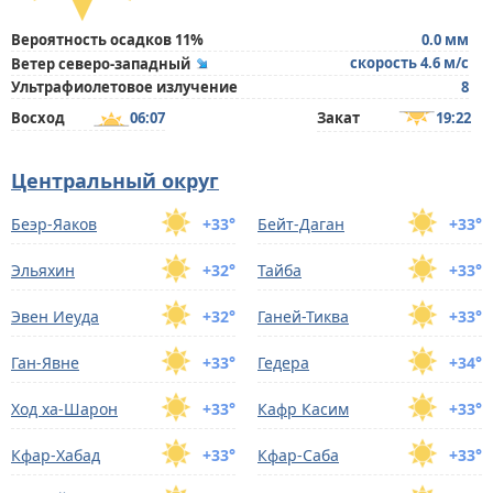
Вероятность осадков 11%
0.0 мм
скорость 4.6 м/с
Ветер северо-западный
Ультрафиолетовое излучение
8
Восход
06:07
Закат
19:22
Центральный округ
Беэр-Яаков
+33°
Бейт-Даган
+33°
Эльяхин
+32°
Тайба
+33°
Эвен Иеуда
+32°
Ганей-Тиква
+33°
Ган-Явне
+33°
Гедера
+34°
Ход ха-Шарон
+33°
Кафр Касим
+33°
Кфар-Хабад
+33°
Кфар-Саба
+33°