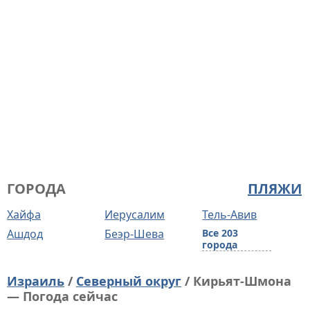
ГОРОДА
ПЛЯЖИ
Хайфа
Иерусалим
Тель-Авив
Ашдод
Беэр-Шева
Все 203
города
Израиль
/
Северный округ
/ Кирьят-Шмона
— Погода сейчас