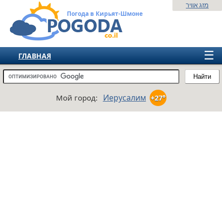
מזג אוויר
Погода в Кирьят-Шмоне
☰
ГЛАВНАЯ
ИЗРАИЛЬ
Найти
СНГ
Иерусалим
Мой город:
+27°
ЕВРОПА
АМЕРИКА
АЗИЯ
АФРИКА
АВСТРАЛИЯ