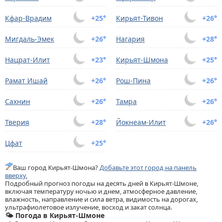
Кфар-Врадим
+25°
Кирьят-Тивон
+26°
Мигдаль-Эмек
+26°
Нагария
+28°
Нацрат-Илит
+23°
Кирьят-Шмона
+25°
Рамат Ишай
+26°
Рoш-Пина
+26°
Сахнин
+26°
Тамра
+26°
Тверия
+28°
Йокнеам-Илит
+26°
Цфат
+25°
Ваш город Кирьят-Шмона?
Добавьте этот город на панель
вверху.
Подробный прогноз погоды на десять дней в Кирьят-Шмоне,
включая температуру ночью и днем, атмосферное давление,
влажность, направление и сила ветра, видимость на дорогах,
ультрафиолетовое излучение, восход и закат солнца.
🌤️ Погода в Кирьят-Шмоне