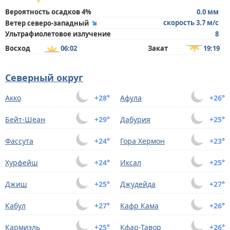
Вероятность осадков 4%
0.0 мм
скорость 3.7 м/с
Ветер северо-западный
Ультрафиолетовое излучение
8
Восход
06:02
Закат
19:19
Северный округ
Акко
+28°
Афула
+26°
Бейт-Шеан
+29°
Дабурия
+25°
Фассута
+24°
Гора Хермон
+23°
Хурфейш
+24°
Иксал
+25°
Джиш
+25°
Джудейда
+27°
Кабул
+27°
Кафр Кама
+26°
Кармиэль
+25°
Кфар-Тавoр
+26°