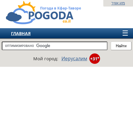
מזג אוויר
Погода в Кфар-Тавoре
☰
ГЛАВНАЯ
ИЗРАИЛЬ
Найти
СНГ
Иерусалим
Мой город:
+31°
ЕВРОПА
АМЕРИКА
АЗИЯ
АФРИКА
АВСТРАЛИЯ