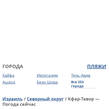
ГОРОДА
ПЛЯЖИ
Хайфа
Иерусалим
Тель-Авив
Ашдод
Беэр-Шева
Все 203
города
Израиль
/
Северный округ
/ Кфар-Тавoр —
Погода сейчас