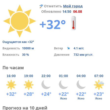
Отметить
Мой город
Обновлено
14:50
06.08
+32°
Ощущается как +32°
Видимость
10000 м
Ветер
4.1 м/с
Влажность
30 %
Давление
732 мм рт.ст.
По часам
16:00
19:00
22:00
01:00
04:00
07:00
+32°
+28°
+24°
+22°
+22°
+23°
Ясно
Ясно
Ясно
Прогноз на 10 дней