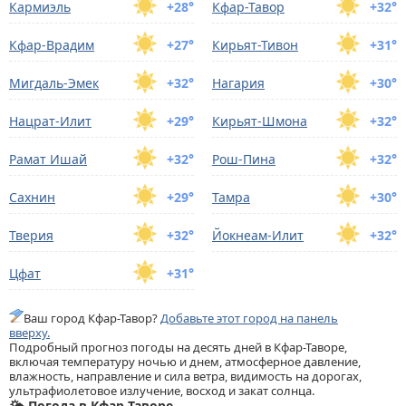
Кармиэль
+28°
Кфар-Тавoр
+32°
Кфар-Врадим
+27°
Кирьят-Тивон
+31°
Мигдаль-Эмек
+32°
Нагария
+30°
Нацрат-Илит
+29°
Кирьят-Шмона
+32°
Рамат Ишай
+32°
Рoш-Пина
+32°
Сахнин
+29°
Тамра
+30°
Тверия
+32°
Йокнеам-Илит
+32°
Цфат
+31°
Ваш город Кфар-Тавoр?
Добавьте этот город на панель
вверху.
Подробный прогноз погоды на десять дней в Кфар-Тавoре,
включая температуру ночью и днем, атмосферное давление,
влажность, направление и сила ветра, видимость на дорогах,
ультрафиолетовое излучение, восход и закат солнца.
🌤️ Погода в Кфар-Тавoре