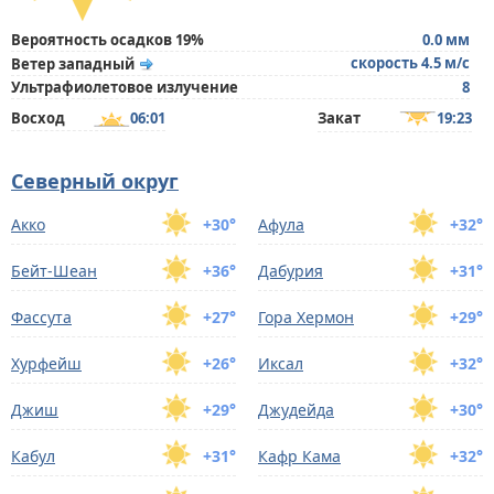
Вероятность осадков 19%
0.0 мм
скорость 4.5 м/с
Ветер западный
Ультрафиолетовое излучение
8
Восход
06:01
Закат
19:23
Северный округ
Акко
+30°
Афула
+32°
Бейт-Шеан
+36°
Дабурия
+31°
Фассута
+27°
Гора Хермон
+29°
Хурфейш
+26°
Иксал
+32°
Джиш
+29°
Джудейда
+30°
Кабул
+31°
Кафр Кама
+32°