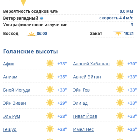
Вероятность осадков 43%
0.0 мм
скорость 4.4 м/с
Ветер западный
Ультрафиолетовое излучение
3
Восход
06:00
Закат
19:21
Голанские высоты
Афик
+33°
Алоней Хабашан
+30°
Аниам
+35°
Авней Эйтан
+33°
Бней Иегуда
+33°
Эйн Гев
+33°
Эйн Зиван
+29°
Эли ад
+33°
Эль Рум
+28°
Гиват Йоав
+33°
Гешур
+33°
Имел Нес
+35°