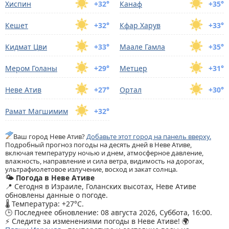
Хиспин
+32°
Канаф
+35°
Кешет
+32°
Кфар Харув
+33°
Кидмат Цви
+33°
Маале Гамла
+35°
Мером Голаны
+29°
Метцер
+31°
Неве Атив
+27°
Ортал
+30°
Рамат Магшимим
+32°
Ваш город Неве Атив?
Добавьте этот город на панель вверху.
Подробный прогноз погоды на десять дней в Неве Ативе,
включая температуру ночью и днем, атмосферное давление,
влажность, направление и сила ветра, видимость на дорогах,
ультрафиолетовое излучение, восход и закат солнца.
🌤️ Погода в Неве Ативе
📍 Сегодня в Израиле, Голанских высотах, Неве Ативе
обновлены данные о погоде.
🌡️ Температура: +27°C.
🕒 Последнее обновление: 08 августа 2026, Суббота, 16:00.
⚡ Следите за изменениями погоды в Неве Ативе! 🌍