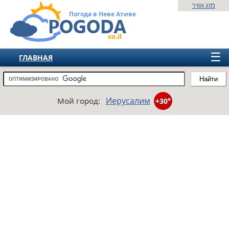
מזג אוויר
Погода в Неве Ативе
☰
ГЛАВНАЯ
ИЗРАИЛЬ
Найти
СНГ
Иерусалим
Мой город:
+30°
ЕВРОПА
АМЕРИКА
АЗИЯ
АФРИКА
АВСТРАЛИЯ