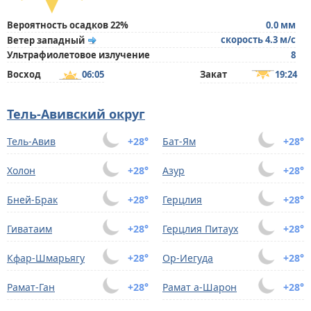
Вероятность осадков 22%
0.0 мм
скорость 4.3 м/с
Ветер западный
Ультрафиолетовое излучение
8
Восход
06:05
Закат
19:24
Тель-Авивский округ
Тель-Авив
+28°
Бат-Ям
+28°
Холон
+28°
Азур
+28°
Бней-Брак
+28°
Герцлия
+28°
Гиватаим
+28°
Герцлия Питаух
+28°
Кфар-Шмарьягу
+28°
Ор-Иегуда
+28°
Рамат-Ган
+28°
Рамат а-Шарон
+28°