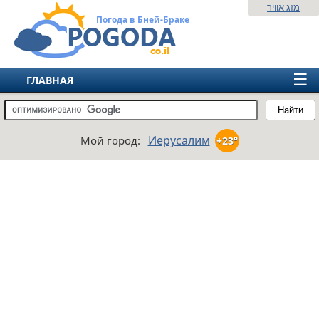
מזג אוויר
Погода в Бней-Браке
☰
ГЛАВНАЯ
ИЗРАИЛЬ
Найти
СНГ
Иерусалим
Мой город:
+23°
ЕВРОПА
АМЕРИКА
АЗИЯ
АФРИКА
АВСТРАЛИЯ