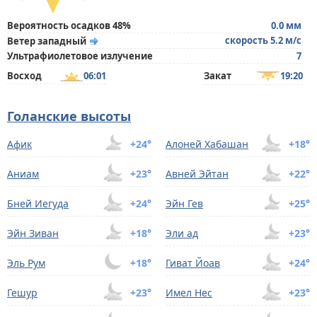
Вероятность осадков 48%
0.0 мм
скорость 5.2 м/с
Ветер западный
Ультрафиолетовое излучение
7
Восход
06:01
Закат
19:20
Голанские высоты
Афик
+24°
Алоней Хабашан
+18°
Аниам
+23°
Авней Эйтан
+22°
Бней Иегуда
+24°
Эйн Гев
+25°
Эйн Зиван
+18°
Эли ад
+23°
Эль Рум
+18°
Гиват Йоав
+24°
Гешур
+23°
Имел Нес
+23°