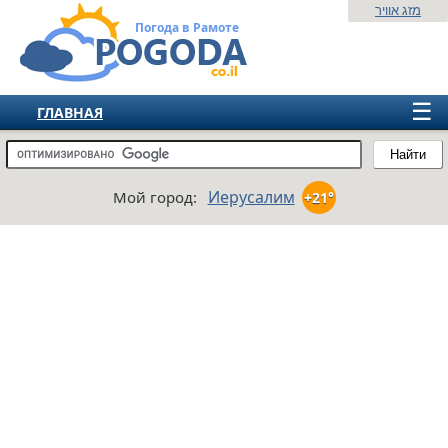
מזג אוויר
Погода в Рамоте
☰
ГЛАВНАЯ
ИЗРАИЛЬ
Найти
СНГ
Иерусалим
Мой город:
+21°
ЕВРОПА
АМЕРИКА
АЗИЯ
АФРИКА
АВСТРАЛИЯ