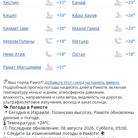
Хиспин
+21°
Канаф
+23°
Кешет
+19°
Кфар Харув
+24°
Кидмат Цви
+20°
Маале Гамла
+23°
Мером Голаны
+18°
Метцер
+24°
Неве Атив
+18°
Ортал
+18°
Рамат Магшимим
+21°
Ваш город Рамот?
Добавьте этот город на панель вверху.
Подробный прогноз погоды на десять дней в Рамоте, включая
температуру ночью и днем, атмосферное давление,
влажность, направление и сила ветра, видимость на дорогах,
ультрафиолетовое излучение, восход и закат солнца.
🌤️ Погода в Рамоте
📍 Сегодня в Израиле, Голанских высотах, Рамоте обновлены
данные о погоде.
🌡️ Температура: +24°C.
🕒 Последнее обновление: 08 августа 2026, Суббота, 05:00.
⚡ Следите за изменениями погоды в Рамоте! 🌍