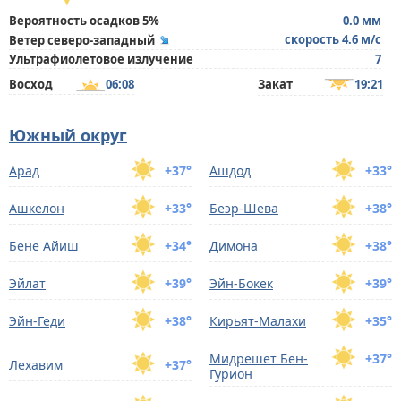
Вероятность осадков 5%
0.0 мм
скорость 4.6 м/с
Ветер северо-западный
Ультрафиолетовое излучение
7
Восход
06:08
Закат
19:21
Южный округ
Арад
+37°
Ашдод
+33°
Ашкелон
+33°
Беэр-Шева
+38°
Бене Айиш
+34°
Димона
+38°
Эйлат
+39°
Эйн-Бокек
+39°
Эйн-Геди
+38°
Кирьят-Малахи
+35°
Мидрешет Бен-
+37°
Лехавим
+37°
Гуриoн