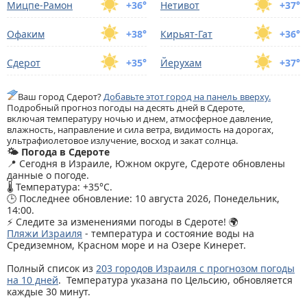
Мицпе-Рамoн
+36°
Нетивот
+37°
Офаким
+38°
Кирьят-Гат
+36°
Сдерот
+35°
Йерухам
+37°
Ваш город Сдерот?
Добавьте этот город на панель вверху.
Подробный прогноз погоды на десять дней в Сдероте,
включая температуру ночью и днем, атмосферное давление,
влажность, направление и сила ветра, видимость на дорогах,
ультрафиолетовое излучение, восход и закат солнца.
🌤️ Погода в Сдероте
📍 Сегодня в Израиле, Южном округе, Сдероте обновлены
данные о погоде.
🌡️ Температура: +35°C.
🕒 Последнее обновление: 10 августа 2026, Понедельник,
14:00.
⚡ Следите за изменениями погоды в Сдероте! 🌍
Пляжи Израиля
- температура и состояние воды на
Средиземном, Красном море и на Озере Кинерет.
Полный список из
203 городов Израиля с прогнозом погоды
на 10 дней
. Температура указана по Цельсию, обновляется
каждые 30 минут.