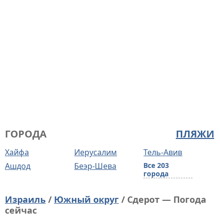
ГОРОДА
ПЛЯЖИ
Хайфа
Иерусалим
Тель-Авив
Ашдод
Беэр-Шева
Все 203
города
Израиль
/
Южный округ
/ Сдерот — Погода
сейчас