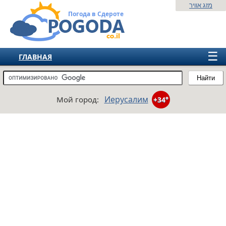
מזג אוויר
Погода в Сдероте
☰
ГЛАВНАЯ
ИЗРАИЛЬ
Найти
СНГ
Иерусалим
Мой город:
+34°
ЕВРОПА
АМЕРИКА
АЗИЯ
АФРИКА
АВСТРАЛИЯ