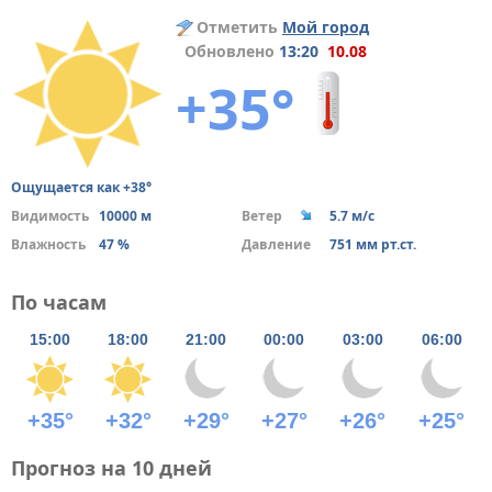
Отметить
Мой город
Обновлено
13:20
10.08
+35°
Ощущается как +38°
Видимость
10000 м
Ветер
5.7 м/с
Влажность
47 %
Давление
751 мм рт.ст.
По часам
15:00
18:00
21:00
00:00
03:00
06:00
+35°
+32°
+29°
+27°
+26°
+25°
Прогноз на 10 дней