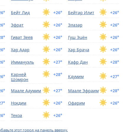
26°
Бейт Лид
+26°
Бейтар Илит
+26°
26°
Эфрат
+26°
Элазар
+26°
28°
Гиват Зеев
+26°
Гуш Эцён
+26°
26°
Хар Адар
+26°
Хар Брача
+26°
26°
Иммануэль
+27°
Кафр Дан
+28°
Карней
+28°
26°
Кдумим
+27°
Шомрон
26°
Маале Адумим
+27°
Маале Эфраим
+28°
27°
Нокдим
+26°
Офарим
+26°
26°
Текоа
+26°
бавьте этот город на панель вверху.