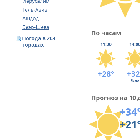
Иерусалим
Тель-Авив
Ашдод
Беэр-Шева
По часам
Погода в 203
городах
11:00
14:0
+28°
+32
Ясно
Прогноз на 10 
+34
+21