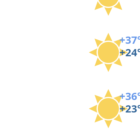
+37
+24
+36
+23