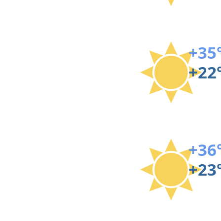
+35
+22
+36
+23