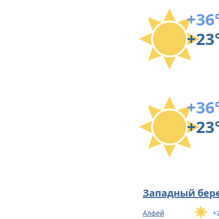
+36
+23
+36
+23
Западный бер
Алфей
+