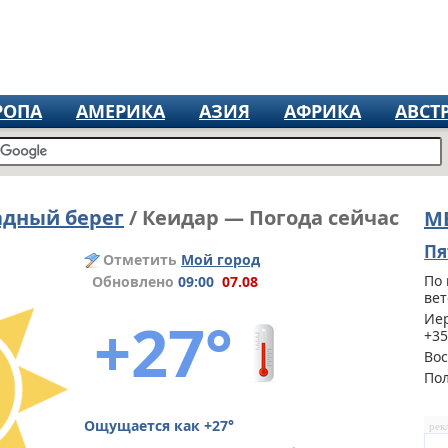
РОПА
АМЕРИКА
АЗИЯ
АФРИКА
АВСТ
адный берег
/ Кеидар — Погода сейчас
М
Пя
Отметить
Мой город
По 
Обновлено
09:00
07.08
вет
+27°
Иер
+35
Вос
По
Ощущается как +27°
рек