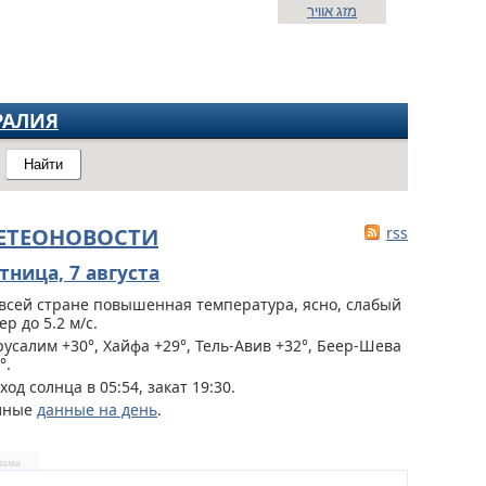
מזג אוויר
РАЛИЯ
Найти
ЕТЕОНОВОСТИ
rss
тница, 7 августа
всей стране
повышенная температура, ясно, слабый
ер до 5.2 м/с.
усалим +30°, Хайфа +29°, Тель-Авив +32°, Беер-Шева
°.
ход солнца в 05:54, закат 19:30.
лные
данные на день
.
лама