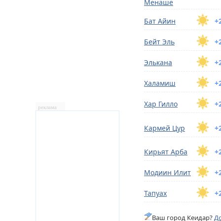
Менаше
Бат Айин
+
Бейт Эль
+
Элькана
+
Халамиш
+
Хар Гилло
+
реклама
Кармей Цур
+
Кирьят Арба
+
Модиин Илит
+
Тапуах
+
Ваш город Кеидар?
До