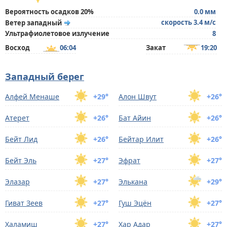
Вероятность осадков 20%
0.0 мм
скорость 3.4 м/с
Ветер западный
Ультрафиолетовое излучение
8
Восход
06:04
Закат
19:20
Западный берег
Алфей Менаше
+29°
Алон Швут
+26°
Атерет
+26°
Бат Айин
+26°
Бейт Лид
+26°
Бейтар Илит
+26°
Бейт Эль
+27°
Эфрат
+27°
Элазар
+27°
Элькана
+29°
Гиват Зеев
+27°
Гуш Эцён
+27°
Халамиш
+27°
Хар Адар
+27°