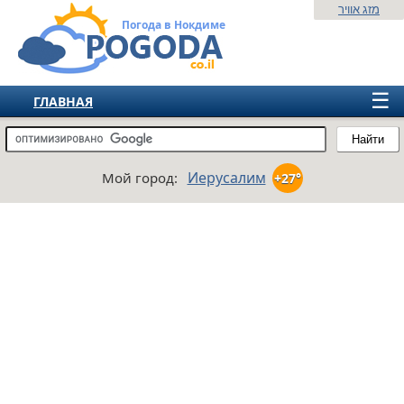
מזג אוויר
Погода в Нокдиме
☰
ГЛАВНАЯ
ИЗРАИЛЬ
Найти
СНГ
Иерусалим
Мой город:
+27°
ЕВРОПА
АМЕРИКА
АЗИЯ
АФРИКА
АВСТРАЛИЯ