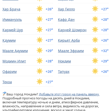
Хар Брача
+26°
Хар Гилло
+27°
Иммануэль
+27°
Кафр Дан
+28°
Кармей Цур
+27°
Карней Шомрон
+28°
Кдумим
+27°
Кирьят Арба
+26°
Маале Адумим
+29°
Маале Эфраим
+32°
Модиин Илит
+28°
Нокдим
+29°
Офарим
+26°
Тапуах
+26°
Текоа
+27°
Ваш город Нокдим?
Добавьте этот город на панель вверху.
Подробный прогноз погоды на десять дней в Нокдиме,
включая температуру ночью и днем, атмосферное давление,
влажность, направление и сила ветра, видимость на дорогах,
ультрафиолетовое излучение, восход и закат солнца.