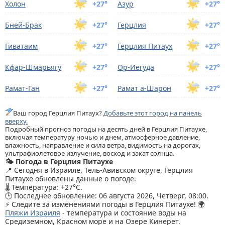
Холон
+27°
Азур
+27°
Бней-Брак
+27°
Герцлия
+27°
Гиватаим
+27°
Герцлия Питаух
+27°
Кфар-Шмарьягу
+27°
Ор-Иегуда
+27°
Рамат-Ган
+27°
Рамат а-Шарон
+27°
Ваш город Герцлия Питаух?
Добавьте этот город на панель
вверху.
Подробный прогноз погоды на десять дней в Герцлия Питаухе,
включая температуру ночью и днем, атмосферное давление,
влажность, направление и сила ветра, видимость на дорогах,
ультрафиолетовое излучение, восход и закат солнца.
🌤️ Погода в Герцлия Питаухе
📍 Сегодня в Израиле, Тель-Авивском округе, Герцлия
Питаухе обновлены данные о погоде.
🌡️ Температура: +27°C.
🕒 Последнее обновление: 06 августа 2026, Четверг, 08:00.
⚡ Следите за изменениями погоды в Герцлия Питаухе! 🌍
Пляжи Израиля
- температура и состояние воды на
Средиземном, Красном море и на Озере Кинерет.