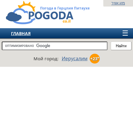
מזג אוויר
Погода в Герцлия Питаухе
☰
ГЛАВНАЯ
ИЗРАИЛЬ
Найти
СНГ
Иерусалим
Мой город:
+23°
ЕВРОПА
АМЕРИКА
АЗИЯ
АФРИКА
АВСТРАЛИЯ