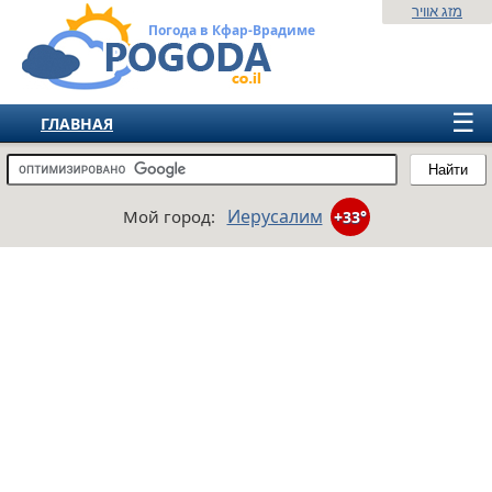
מזג אוויר
Погода в Кфар-Врадиме
☰
ГЛАВНАЯ
ИЗРАИЛЬ
Найти
СНГ
Иерусалим
Мой город:
+33°
ЕВРОПА
АМЕРИКА
АЗИЯ
АФРИКА
АВСТРАЛИЯ