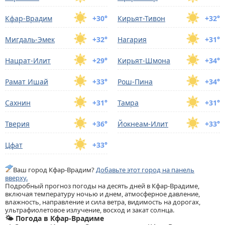
Кфар-Врадим
+30°
Кирьят-Тивон
+32°
Мигдаль-Эмек
+32°
Нагария
+31°
Нацрат-Илит
+29°
Кирьят-Шмона
+34°
Рамат Ишай
+33°
Рoш-Пина
+34°
Сахнин
+31°
Тамра
+31°
Тверия
+36°
Йокнеам-Илит
+33°
Цфат
+33°
Ваш город Кфар-Врадим?
Добавьте этот город на панель
вверху.
Подробный прогноз погоды на десять дней в Кфар-Врадиме,
включая температуру ночью и днем, атмосферное давление,
влажность, направление и сила ветра, видимость на дорогах,
ультрафиолетовое излучение, восход и закат солнца.
🌤️ Погода в Кфар-Врадиме