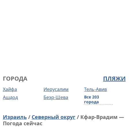
ГОРОДА
ПЛЯЖИ
Хайфа
Иерусалим
Тель-Авив
Ашдод
Беэр-Шева
Все 203
города
Израиль
/
Северный округ
/ Кфар-Врадим —
Погода сейчас