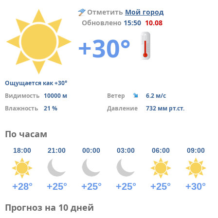
Отметить
Мой город
Обновлено
15:50
10.08
+30°
Ощущается как +30°
Видимость
10000 м
Ветер
6.2 м/с
Влажность
21 %
Давление
732 мм рт.ст.
По часам
18:00
21:00
00:00
03:00
06:00
09:00
+28°
+25°
+25°
+25°
+25°
+30°
Прогноз на 10 дней