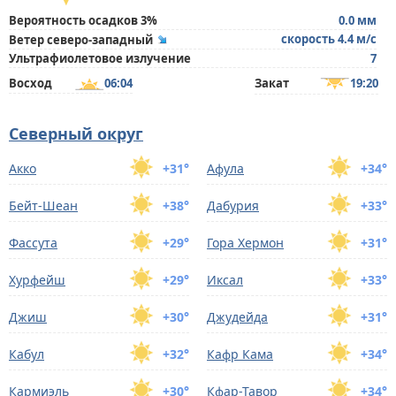
Вероятность осадков 3%
0.0 мм
скорость 4.4 м/с
Ветер северо-западный
Ультрафиолетовое излучение
7
Восход
06:04
Закат
19:20
Северный округ
Акко
+31°
Афула
+34°
Бейт-Шеан
+38°
Дабурия
+33°
Фассута
+29°
Гора Хермон
+31°
Хурфейш
+29°
Иксал
+33°
Джиш
+30°
Джудейда
+31°
Кабул
+32°
Кафр Кама
+34°
Кармиэль
+30°
Кфар-Тавoр
+34°