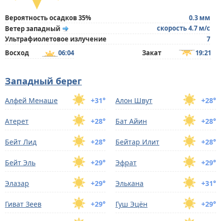
Вероятность осадков 35%
0.3 мм
скорость 4.7 м/с
Ветер западный
Ультрафиолетовое излучение
7
Восход
06:04
Закат
19:21
Западный берег
Алфей Менаше
+31°
Алон Швут
+28°
Атерет
+28°
Бат Айин
+28°
Бейт Лид
+28°
Бейтар Илит
+28°
Бейт Эль
+29°
Эфрат
+29°
Элазар
+29°
Элькана
+31°
Гиват Зеев
+29°
Гуш Эцён
+29°