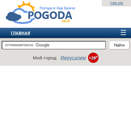
מזג אוויר
Погода в Хар Браче
☰
ГЛАВНАЯ
ИЗРАИЛЬ
Найти
СНГ
Иерусалим
Мой город:
+29°
ЕВРОПА
АМЕРИКА
АЗИЯ
АФРИКА
АВСТРАЛИЯ