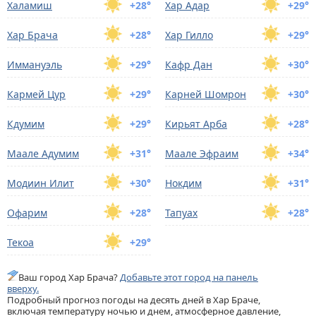
Халамиш
+28°
Хар Адар
+29°
Хар Брача
+28°
Хар Гилло
+29°
Иммануэль
+29°
Кафр Дан
+30°
Кармей Цур
+29°
Карней Шомрон
+30°
Кдумим
+29°
Кирьят Арба
+28°
Маале Адумим
+31°
Маале Эфраим
+34°
Модиин Илит
+30°
Нокдим
+31°
Офарим
+28°
Тапуах
+28°
Текоа
+29°
Ваш город Хар Брача?
Добавьте этот город на панель
вверху.
Подробный прогноз погоды на десять дней в Хар Браче,
включая температуру ночью и днем, атмосферное давление,