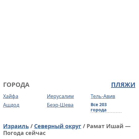
ГОРОДА
ПЛЯЖИ
Хайфа
Иерусалим
Тель-Авив
Ашдод
Беэр-Шева
Все 203
города
Израиль
/
Северный округ
/ Рамат Ишай —
Погода сейчас