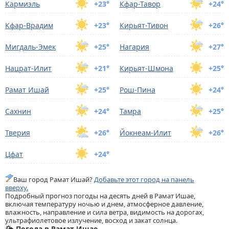
Кармиэль
+23°
Кфар-Тавoр
+24°
Кфар-Врадим
+23°
Кирьят-Тивон
+26°
Мигдаль-Эмек
+25°
Нагария
+27°
Нацрат-Илит
+21°
Кирьят-Шмона
+25°
Рамат Ишай
+25°
Рoш-Пина
+24°
Сахнин
+24°
Тамра
+25°
Тверия
+26°
Йокнеам-Илит
+26°
Цфат
+24°
Ваш город Рамат Ишай?
Добавьте этот город на панель
вверху.
Подробный прогноз погоды на десять дней в Рамат Ишае,
включая температуру ночью и днем, атмосферное давление,
влажность, направление и сила ветра, видимость на дорогах,
ультрафиолетовое излучение, восход и закат солнца.
🌤️ Погода в Рамат Ишае