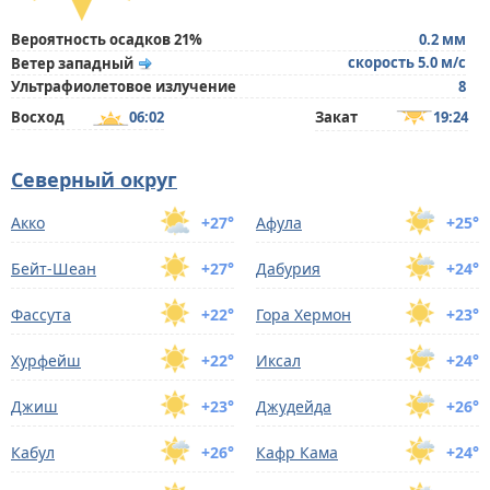
Вероятность осадков 21%
0.2 мм
скорость 5.0 м/с
Ветер западный
Ультрафиолетовое излучение
8
Восход
06:02
Закат
19:24
Северный округ
Акко
+27°
Афула
+25°
Бейт-Шеан
+27°
Дабурия
+24°
Фассута
+22°
Гора Хермон
+23°
Хурфейш
+22°
Иксал
+24°
Джиш
+23°
Джудейда
+26°
Кабул
+26°
Кафр Кама
+24°