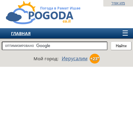
מזג אוויר
Погода в Рамат Ишае
☰
ГЛАВНАЯ
ИЗРАИЛЬ
Найти
СНГ
Иерусалим
Мой город:
+23°
ЕВРОПА
АМЕРИКА
АЗИЯ
АФРИКА
АВСТРАЛИЯ