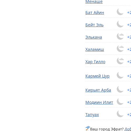
Менаше
Бат Айин
+
Бейт Эль
+
Элькана
+
Халамиш
+
Хар Гилло
+
Кармей Цур
+
Кирьят Арба
+
Модиин Илит
+
Тапуах
+
Ваш город Эфрат?
Доб