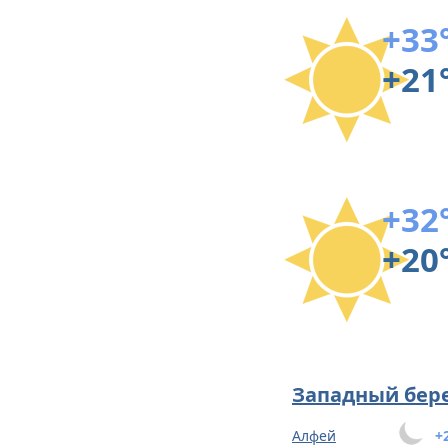
+33
+21
+32
+20
Западный бер
Алфей
+