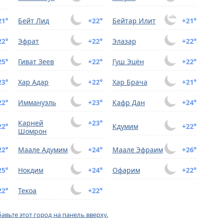
21°
Бейт Лид
+22°
Бейтар Илит
+21°
22°
Эфрат
+22°
Элазар
+22°
25°
Гиват Зеев
+22°
Гуш Эцён
+22°
23°
Хар Адар
+22°
Хар Брача
+21°
22°
Иммануэль
+23°
Кафр Дан
+24°
Карней
+23°
22°
Кдумим
+22°
Шомрон
22°
Маале Адумим
+24°
Маале Эфраим
+26°
25°
Нокдим
+24°
Офарим
+22°
22°
Текоа
+22°
авьте этот город на панель вверху.