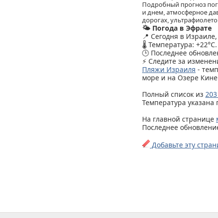
Подробный прогноз пого
и днем, атмосферное дав
дорогах, ультрафиолетов
🌤️ Погода в Эфрате
📍 Сегодня в Израиле
🌡️ Температура: +22°C.
🕒 Последнее обновлен
⚡ Следите за изменен
Пляжи Израиля
- тем
море и на Озере Кине
Полный список из
203
Температура указана 
На главной странице
Последнее обновление 
Добавьте эту стран