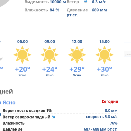
Видимость
10000 м
Ветер
6.3 м/с
Влажность
84 %
Давление
689 мм
рт.ст.
0
06:00
09:00
12:00
15:00
рек
°
+20°
+24°
+29°
+30°
Ясно
Ясно
Ясно
Ясно
дней
°
Ясно
Сегодня
Вероятность осадков 1%
0.0 мм
°
скорость 5.8 м/с
Ветер северо-западный
Влажность
76%
Давление
687 - 688 мм рт.ст.