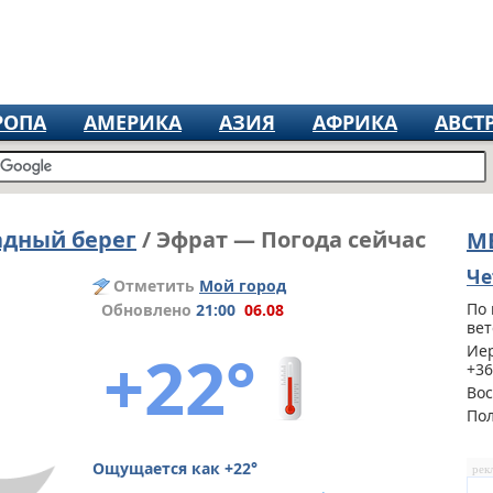
РОПА
АМЕРИКА
АЗИЯ
АФРИКА
АВСТ
адный берег
/ Эфрат — Погода сейчас
М
Че
Отметить
Мой город
По 
Обновлено
21:00
06.08
вет
+22°
Иер
+36
Вос
По
Ощущается как +22°
рек