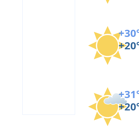
+30
+20
+31
+20