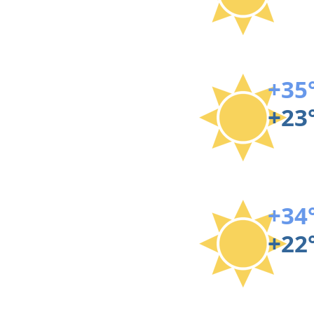
+35
+23
+34
+22