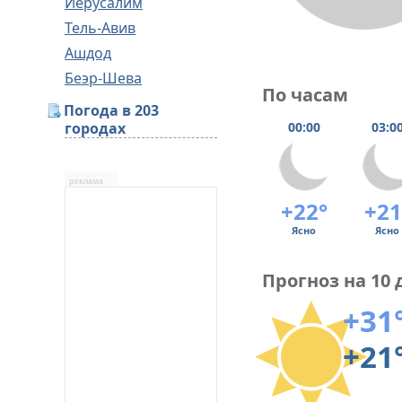
Иерусалим
Тель-Авив
Ашдод
Беэр-Шева
По часам
Погода в 203
городах
00:00
03:0
реклама
+22°
+21
Ясно
Ясно
Прогноз на 10 
+31
+21