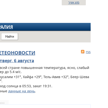
מזג אוויר
РАЛИЯ
Найти
ЕТЕОНОВОСТИ
rss
тверг, 6 августа
всей стране
повышенная температура, ясно, слабый
ер до 5.4 м/с.
усалим +31°, Хайфа +29°, Тель-Авив +32°, Беер-Шева
°.
ход солнца в 05:53, закат 19:31.
лные
данные на день
.
лама