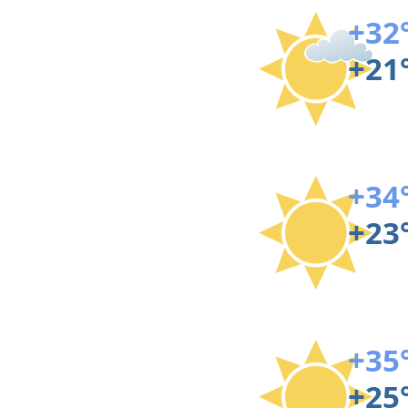
+32
+21
+34
+23
+35
+25