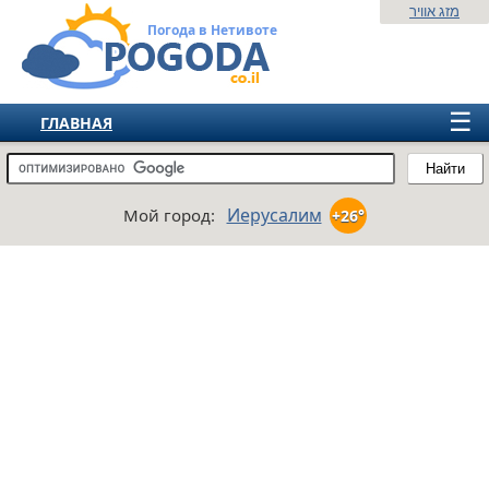
מזג אוויר
Погода в Нетивоте
☰
ГЛАВНАЯ
ИЗРАИЛЬ
Найти
СНГ
Иерусалим
Мой город:
+26°
ЕВРОПА
АМЕРИКА
АЗИЯ
АФРИКА
АВСТРАЛИЯ