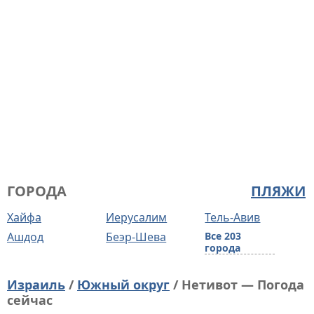
ГОРОДА
ПЛЯЖИ
Хайфа
Иерусалим
Тель-Авив
Ашдод
Беэр-Шева
Все 203
города
Израиль
/
Южный округ
/ Нетивот — Погода
сейчас