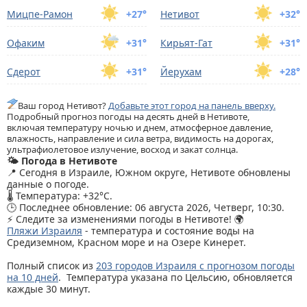
Мицпе-Рамoн
+27°
Нетивот
+32°
Офаким
+31°
Кирьят-Гат
+31°
Сдерот
+31°
Йерухам
+28°
Ваш город Нетивот?
Добавьте этот город на панель вверху.
Подробный прогноз погоды на десять дней в Нетивоте,
включая температуру ночью и днем, атмосферное давление,
влажность, направление и сила ветра, видимость на дорогах,
ультрафиолетовое излучение, восход и закат солнца.
🌤️ Погода в Нетивоте
📍 Сегодня в Израиле, Южном округе, Нетивоте обновлены
данные о погоде.
🌡️ Температура: +32°C.
🕒 Последнее обновление: 06 августа 2026, Четверг, 10:30.
⚡ Следите за изменениями погоды в Нетивоте! 🌍
Пляжи Израиля
- температура и состояние воды на
Средиземном, Красном море и на Озере Кинерет.
Полный список из
203 городов Израиля с прогнозом погоды
на 10 дней
. Температура указана по Цельсию, обновляется
каждые 30 минут.