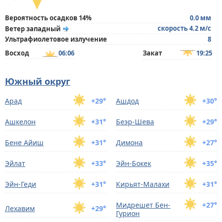
Вероятность осадков 14%
0.0 мм
скорость 4.2 м/с
Ветер западный
Ультрафиолетовое излучение
8
Восход
06:06
Закат
19:25
Южный округ
Арад
+29°
Ашдод
+30°
Ашкелон
+31°
Беэр-Шева
+29°
Бене Айиш
+31°
Димона
+27°
Эйлат
+33°
Эйн-Бокек
+35°
Эйн-Геди
+31°
Кирьят-Малахи
+31°
Мидрешет Бен-
+27°
Лехавим
+29°
Гуриoн